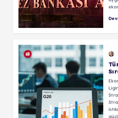
ekon
De
Tü
Sı
Ekon
Lig
Stra
Stra
isti
güçl