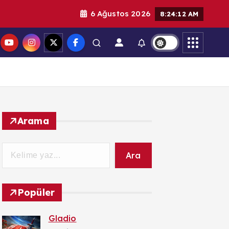
6 Ağustos 2026
8:24:14 AM
Arama
Ara
Popüler
Gladio