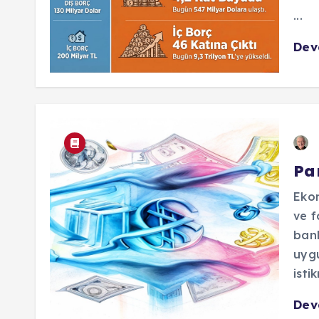
...
De
Par
Ekon
ve f
bank
uygu
isti
De