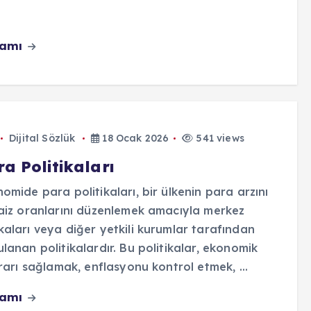
vamı
Dijital Sözlük
18 Ocak 2026
541 views
a Politikaları
omide para politikaları, bir ülkenin para arzını
aiz oranlarını düzenlemek amacıyla merkez
aları veya diğer yetkili kurumlar tarafından
lanan politikalardır. Bu politikalar, ekonomik
krarı sağlamak, enflasyonu kontrol etmek, ...
vamı