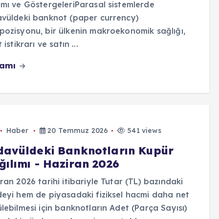
mı ve GöstergeleriParasal sistemlerde
vüldeki banknot (paper currency)
ozisyonu, bir ülkenin makroekonomik sağlığı,
 istikrarı ve satın ...
vamı
Haber
20 Temmuz 2026
541 views
davüldeki Banknotların Kupür
ğılımı - Haziran 2026
ran 2026 tarihi itibariyle Tutar (TL) bazındaki
eyi hem de piyasadaki fiziksel hacmi daha net
lebilmesi için banknotların Adet (Parça Sayısı)