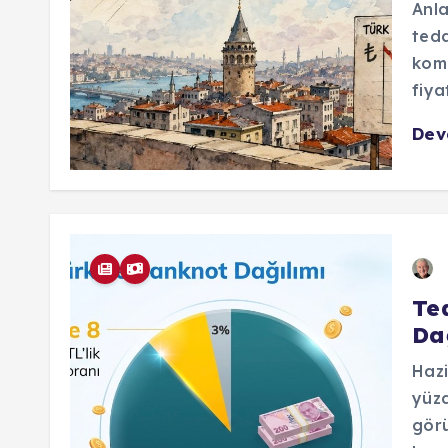
Anla
teda
komp
fiyat
De
Te
Da
Hazi
yüzd
görü