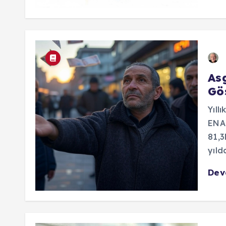
As
Gö
Yıll
ENAG
81,3
yıld
De