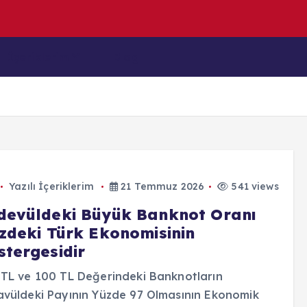
z
u
l
m
u
ş
K
a
İçeriklerim
Blog
Yazılı İçeriklerim
21 Temmuz 2026
541 views
devüldeki Büyük Banknot Oranı
izdeki Türk Ekonomisinin
stergesidir
TL ve 100 TL Değerindeki Banknotların
vüldeki Payının Yüzde 97 Olmasının Ekonomik