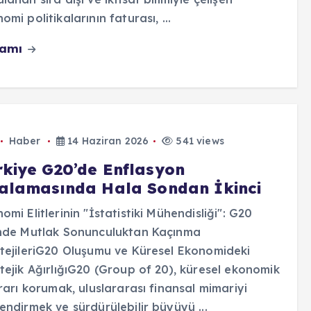
omi politikalarının faturası, ...
vamı
Haber
14 Haziran 2026
541 views
rkiye G20’de Enflasyon
ralamasında Hala Sondan İkinci
omi Elitlerinin "İstatistiki Mühendisliği": G20
inde Mutlak Sonunculuktan Kaçınma
tejileriG20 Oluşumu ve Küresel Ekonomideki
tejik AğırlığıG20 (Group of 20), küresel ekonomik
krarı korumak, uluslararası finansal mimariyi
endirmek ve sürdürülebilir büyüyü ...