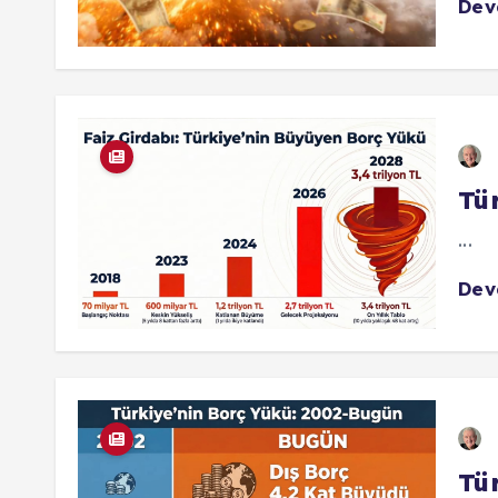
De
Tür
...
De
Tü