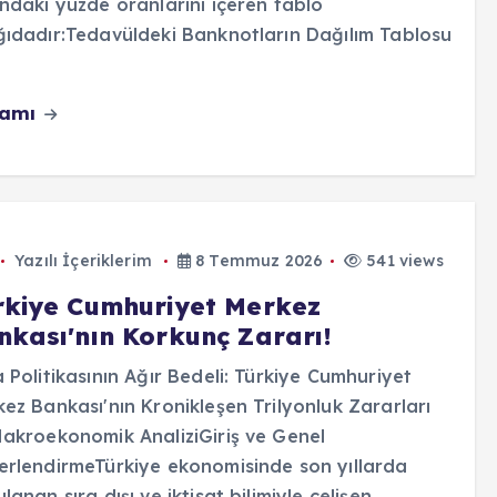
ndaki yüzde oranlarını içeren tablo
ıdadır:Tedavüldeki Banknotların Dağılım Tablosu
vamı
Yazılı İçeriklerim
8 Temmuz 2026
541 views
rkiye Cumhuriyet Merkez
nkası'nın Korkunç Zararı!
 Politikasının Ağır Bedeli: Türkiye Cumhuriyet
ez Bankası'nın Kronikleşen Trilyonluk Zararları
akroekonomik AnaliziGiriş ve Genel
rlendirmeTürkiye ekonomisinde son yıllarda
lanan sıra dışı ve iktisat bilimiyle çelişen