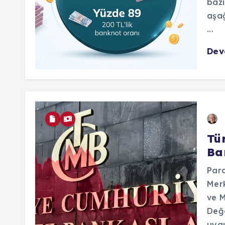
bazı
aşağ
...
De
Tü
Ba
Para
Merk
ve M
Değe
uygu