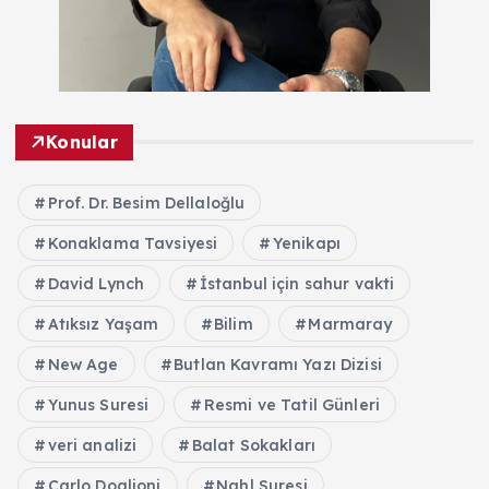
Konular
Prof. Dr. Besim Dellaloğlu
Konaklama Tavsiyesi
Yenikapı
David Lynch
İstanbul için sahur vakti
Atıksız Yaşam
Bilim
Marmaray
New Age
Butlan Kavramı Yazı Dizisi
Yunus Suresi
Resmi ve Tatil Günleri
veri analizi
Balat Sokakları
Carlo Doglioni
Nahl Suresi