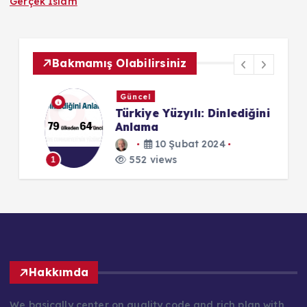
Gerçek İslam
Bakmamış Olabilirsiniz
Güncel
Türkiye Yüzyılı: Dinlediğini
Anlama
10 Şubat 2024
1
552 views
1
Hakkımda