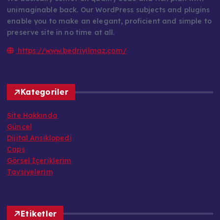
We basically center on quality code and rich plan with
unimaginable back. Our WordPress subjects and plugins
enable you to make an elegant, proficient and simple to
preserve site in no time at all.
https://www.bedriyilmaz.com/
Kategoriler
Site Hakkında
Güncel
Dijital Ansiklopedi
Caps
Görsel İçeriklerim
Tavsiyelerim
Etiketler