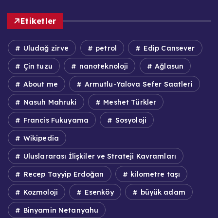
Etiketler
Uludağ zirve
petrol
Edip Cansever
Çin tuzu
nanoteknoloji
Ağlasun
About me
Armutlu-Yalova Sefer Saatleri
Nasuh Mahruki
Meshet Türkler
Francis Fukuyama
Sosyoloji
Wikipedia
Uluslararası İlişkiler ve Strateji Kavramları
Recep Tayyip Erdoğan
kilometre taşı
Kozmoloji
Esenköy
büyük adam
Binyamin Netanyahu