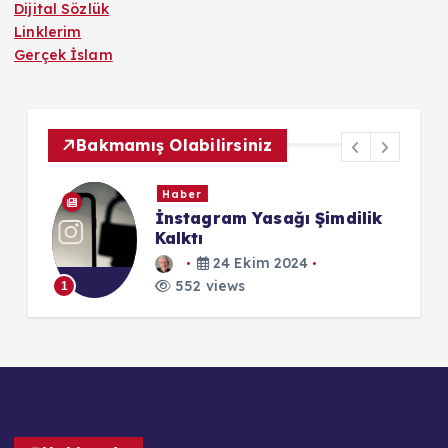
Dijital Sözlük
Linklerim
Gerçek İslam
Bakmamış Olabilirsiniz
Haber
İnstagram Yasağı Şimdilik
Kalktı
24 Ekim 2024
552 views
1
1