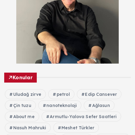
Konular
Uludağ zirve
petrol
Edip Cansever
Çin tuzu
nanoteknoloji
Ağlasun
About me
Armutlu-Yalova Sefer Saatleri
Nasuh Mahruki
Meshet Türkler