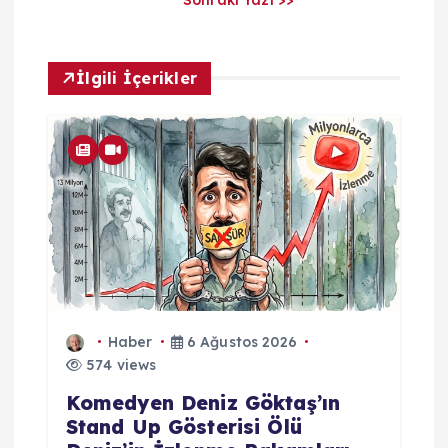
m
İlgili İçerikler
Haber
6 Ağustos 2026
574 views
Komedyen Deniz Göktaş’ın
Stand Up Gösterisi Ölü