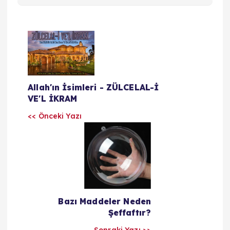
Y
a
z
Allah'ın İsimleri - ZÜLCELAL-İ
VE'L İKRAM
ı
<< Önceki Yazı
l
a
r
Bazı Maddeler Neden
ı
Şeffaftır?
Sonraki Yazı >>