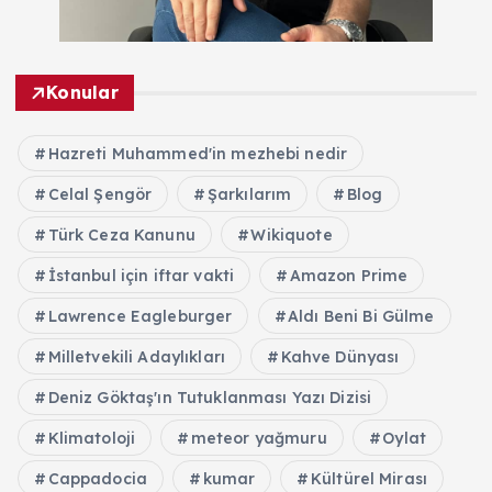
Konular
Hazreti Muhammed'in mezhebi nedir
Celal Şengör
Şarkılarım
Blog
Türk Ceza Kanunu
Wikiquote
İstanbul için iftar vakti
Amazon Prime
Lawrence Eagleburger
Aldı Beni Bi Gülme
Milletvekili Adaylıkları
Kahve Dünyası
Deniz Göktaş'ın Tutuklanması Yazı Dizisi
Klimatoloji
meteor yağmuru
Oylat
Cappadocia
kumar
Kültürel Mirası