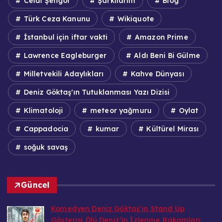
Celal Şengör
Şarkılarım
Blog
Türk Ceza Kanunu
Wikiquote
İstanbul için iftar vakti
Amazon Prime
Lawrence Eagleburger
Aldı Beni Bi Gülme
Milletvekili Adaylıkları
Kahve Dünyası
Deniz Göktaş'ın Tutuklanması Yazı Dizisi
Klimatoloji
meteor yağmuru
Oylat
Cappadocia
kumar
Kültürel Mirası
soğuk savaş
Güncel
Komedyen Deniz Göktaş’ın Stand Up
Gösterisi Ölü Deniz’in İzlenme Rakamları