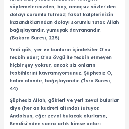
söylemelerinizden, boş, amaçsız sözler'den
dolayı sorumlu tutmaz; fakat kalplerinizin
kazandıklarından dolayı sorumlu tutar. Allah
bağışlayandır, yumuşak davranandır.
(Bakara Suresi, 225)
Yedi gök, yer ve bunların içindekiler O'nu
tesbih eder; O'nu övgü ile tesbih etmeyen
hiçbir şey yoktur, ancak siz onların
tesbihlerini kavramıyorsunuz. Şüphesiz O,
halim olandır, bağışlayandır. (İsra Suresi,
44)
Şüphesiz Allah, gökleri ve yeri zeval bulurlar
diye (her an kudreti altında) tutuyor.
Andolsun, eğer zeval bulacak olurlarsa,
Kendisi'nden sonra artık kimse onları