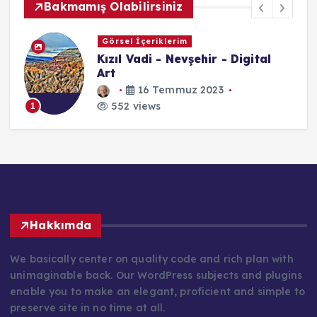
Bakmamış Olabilirsiniz
Görsel İçeriklerim
Kızıl Vadi - Nevşehir - Digital
Art
16 Temmuz 2023
552 views
1
Hakkımda
We basically center on quality code and rich plan with
unimaginable back. Our WordPress subjects and plugins
enable you to make an elegant, proficient and simple to
preserve site in no time at all.