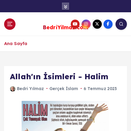
S
k
i
p
BedriYilmaz.com
t
o
c
Ana Sayfa
o
n
t
e
Allah'ın İsimleri - Halim
n
t
Bedri Yılmaz
Gerçek İslam
6 Temmuz 2023