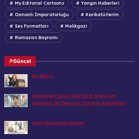
My Editorial Cartoons
Yangın Haberleri
Osmanlı İmparatorluğu
Karikatürlerim
Ses Formatları
Melikgazi
Ramazan Bayramı
Güncel
Biz Biliriz
Bedri
7 Ağustos 2026
Komedyen Deniz Göktaş’ın Stand Up
Gösterisi Ölü Deniz’in İzlenme Rakamları
Bedri
7 Ağustos 2026
Ayarı Bozulmuş Kantar
Bedri
6 Ağustos 2026