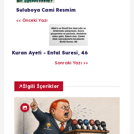
z
Suluboya Cami Resmim
<< Önceki Yazı
ı
l
a
Kuran Ayeti - Enfal Suresi, 46
Sonraki Yazı >>
r
ı
İlgili İçerikler
m