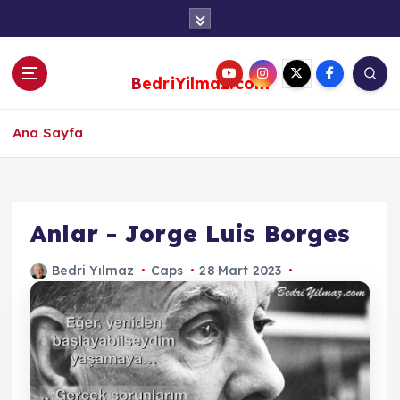
S
k
i
p
BedriYilmaz.com
t
o
c
Ana Sayfa
o
n
t
e
Anlar - Jorge Luis Borges
n
t
Bedri Yılmaz
Caps
28 Mart 2023