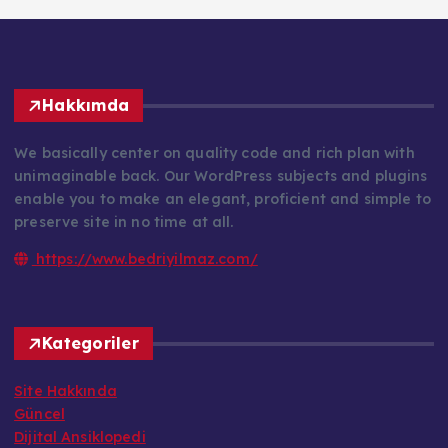
Hakkımda
We basically center on quality code and rich plan with
unimaginable back. Our WordPress subjects and plugins
enable you to make an elegant, proficient and simple to
preserve site in no time at all.
https://www.bedriyilmaz.com/
Kategoriler
Site Hakkında
Güncel
Dijital Ansiklopedi