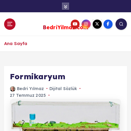
S
k
i
p
BedriYilmaz.com
t
o
c
Ana Sayfa
o
n
t
e
Formikaryum
n
t
Bedri Yılmaz
Dijital Sözlük
27 Temmuz 2025