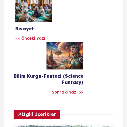
Y
a
z
Rivayet
ı
<< Önceki Yazı
l
a
Bilim Kurgu-Fantezi (Science
r
Fantasy)
Sonraki Yazı >>
ı
m
İlgili İçerikler