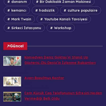
donanım
Bir Dakikalık Zaman Makinesi
kemancı
hadsizlik
culture populaire
Mark Twain
Youtube Kanalı Tavsiyesi
Sirkeci İstasyonu
Workshop
Güncel
Komedyen Deniz Göktaş’ın Stand Up
Gösterisi Ölü Deniz’in İzlenme Rakamları
Bedri
6 Ağustos 2026
Ayarı Bozulmuş Kantar
Bedri
6 Ağustos 2026
Cem Küçük Cep Telefonunun Şifresini Neden
Vermediği Belli Oldu
Bedri