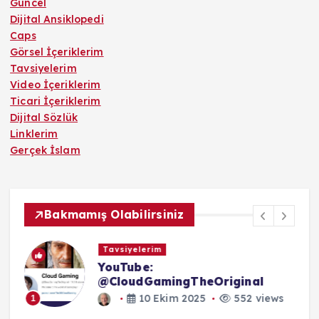
Güncel
Dijital Ansiklopedi
Caps
Görsel İçeriklerim
Tavsiyelerim
Video İçeriklerim
Ticari İçeriklerim
Dijital Sözlük
Linklerim
Gerçek İslam
Bakmamış Olabilirsiniz
Tavsiyelerim
YouTube:
@CloudGamingTheOriginal
s
10 Ekim 2025
552 views
1