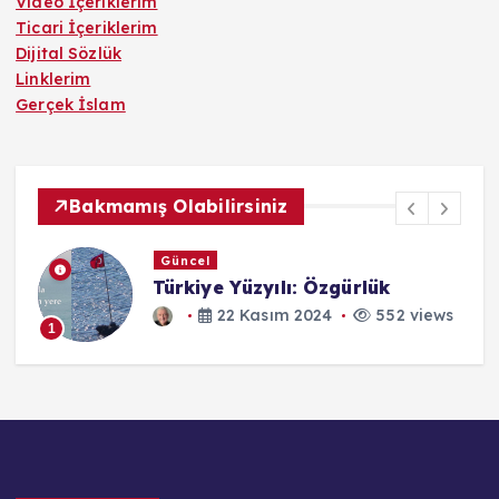
Video İçeriklerim
Ticari İçeriklerim
Dijital Sözlük
Linklerim
Gerçek İslam
Bakmamış Olabilirsiniz
Dijital Ansiklopedi
Türkiye Kızılay Derneği Tüzüğü
s
4 Temmuz 2023
552 views
1