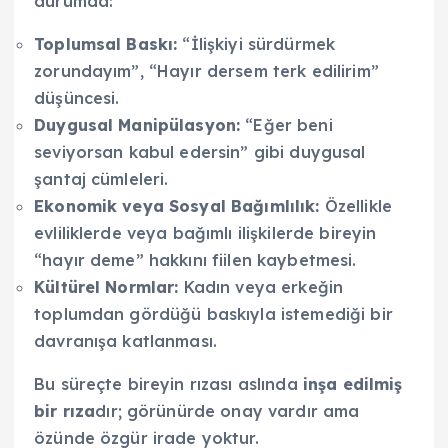
durumda:
Toplumsal Baskı:
“İlişkiyi sürdürmek
zorundayım”, “Hayır dersem terk edilirim”
düşüncesi.
Duygusal Manipülasyon:
“Eğer beni
seviyorsan kabul edersin” gibi duygusal
şantaj cümleleri.
Ekonomik veya Sosyal Bağımlılık:
Özellikle
evliliklerde veya bağımlı ilişkilerde bireyin
“hayır deme” hakkını fiilen kaybetmesi.
Kültürel Normlar:
Kadın veya erkeğin
toplumdan gördüğü baskıyla istemediği bir
davranışa katlanması.
Bu süreçte bireyin rızası aslında
inşa edilmiş
bir rıza
dır; görünürde onay vardır ama
özünde özgür irade yoktur.