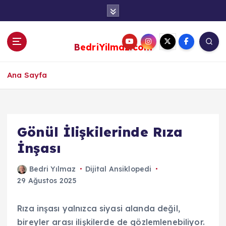
S
k
i
p
BedriYilmaz.com
t
o
c
Ana Sayfa
o
n
t
e
Gönül İlişkilerinde Rıza
n
İnşası
t
Bedri Yılmaz
Dijital Ansiklopedi
29 Ağustos 2025
Rıza inşası yalnızca siyasi alanda değil,
bireyler arası ilişkilerde de gözlemlenebiliyor.