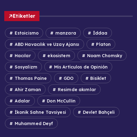
Etiketler
Estoicismo
manzara
İddaa
ABD Havacılık ve Uzay Ajansı
Platon
Hacılar
ekosistem
Noam Chomsky
Sosyalizm
Mis Artículos de Opinión
Thomas Paine
GDO
Bisiklet
Ahir Zaman
Resimde akımlar
Adalar
Don McCullin
İkonik Sahne Tavsiyesi
Devlet Bahçeli
Muhammed Deyf