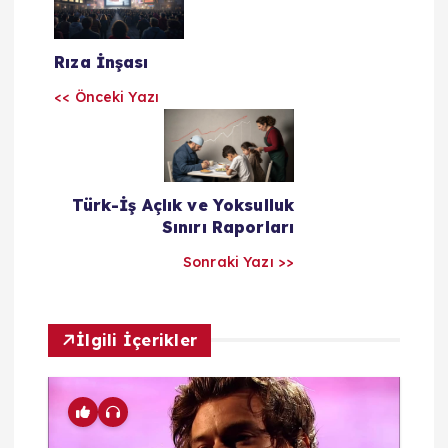
a
Rıza İnşası
z
<< Önceki Yazı
ı
l
Türk-İş Açlık ve Yoksulluk
a
Sınırı Raporları
Sonraki Yazı >>
r
ı
İlgili İçerikler
m