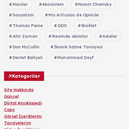
Hacılar
ekosistem
Noam Chomsky
Sosyalizm
Mis Artículos de Opinión
Thomas Paine
GDO
Bisiklet
Ahir Zaman
Resimde akımlar
Adalar
Don McCullin
İkonik Sahne Tavsiyesi
Devlet Bahçeli
Muhammed Deyf
Kategoriler
Site Hakkında
Güncel
Dijital Ansiklopedi
Caps
Görsel İçeriklerim
Tavsiyelerim