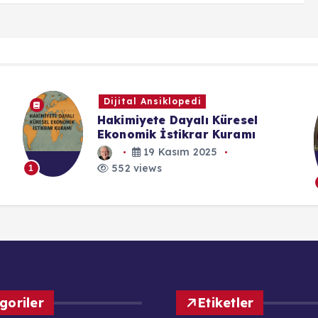
Tavsiyelerim
Lokum Film-Doğu Tarafından
Yapay Zeka Teknolojisinin
Geldiği Yeri Gösteren Video
30 Kasım 2025
552 views
1
goriler
Etiketler