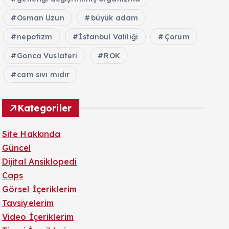
Osman Uzun
büyük adam
nepotizm
İstanbul Valiliği
Çorum
Gonca Vuslateri
ROK
cam sıvı mıdır
Kategoriler
Site Hakkında
Güncel
Dijital Ansiklopedi
Caps
Görsel İçeriklerim
Tavsiyelerim
Video İçeriklerim