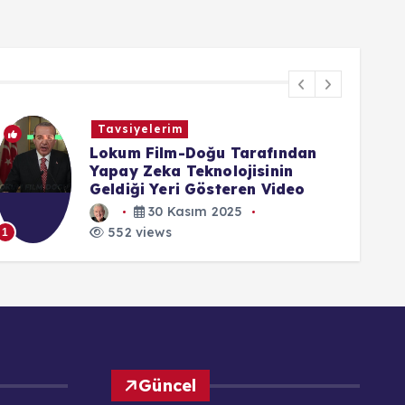
Görsel İçeriklerim
İstanbul - Beyoğlu - Şaban
Kaptan Cami - 3 Mart 2023
24 Ekim 2025
552 views
1
1
Güncel