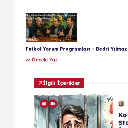
Y
a
z
Futbol Yorum Programları – Bedri Yılmaz
<< Önceki Yazı
ı
l
İlgili İçerikler
a
r
Ko
St