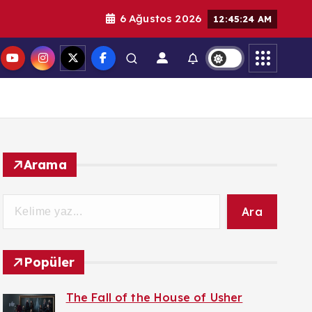
6 Ağustos 2026
12:45:25 AM
Arama
Ara
Popüler
The Fall of the House of Usher