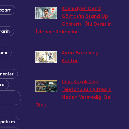
Komedyen Deniz
ozart
Göktaş’ın Stand Up
Gösterisi Ölü Deniz’in
Tarih
İzlenme Rakamları
Bedri
6 Ağustos 2026
Ayarı Bozulmuş
kımı
Kantar
Bedri
menler
6 Ağustos 2026
Cem Küçük Cep
ra
Telefonunun Şifresini
Neden Vermediği Belli
Oldu
Bedri
5 Ağustos 2026
potizm