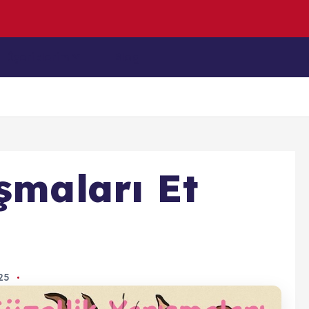
z
u
l
m
İçeriklerim
Blog
şmaları Et
025