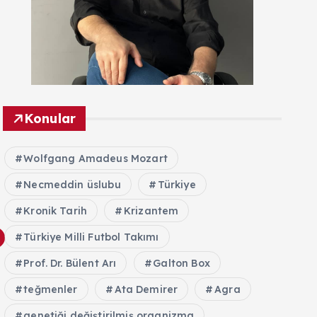
Konular
Wolfgang Amadeus Mozart
Necmeddin üslubu
Türkiye
Kronik Tarih
Krizantem
Türkiye Milli Futbol Takımı
Prof. Dr. Bülent Arı
Galton Box
teğmenler
Ata Demirer
Agra
genetiği değiştirilmiş organizma