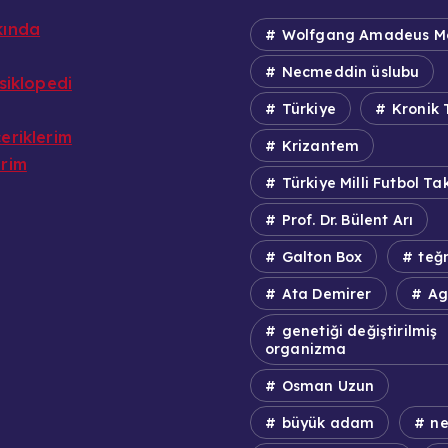
kında
Wolfgang Amadeus M
Necmeddin üslubu
nsiklopedi
Türkiye
Kronik 
eriklerim
Krizantem
erim
Türkiye Milli Futbol Ta
Prof. Dr. Bülent Arı
Galton Box
teğ
Ata Demirer
Ag
genetiği değiştirilmiş
organizma
Osman Uzun
büyük adam
ne