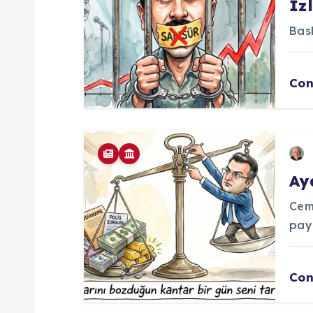
ı
İz
Bask
m
Con
Ay
Cem
pay
Con