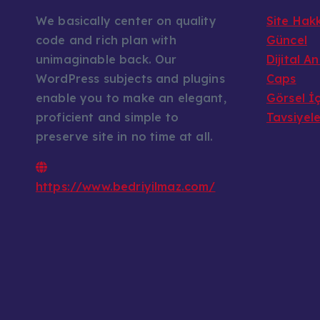
We basically center on quality
Site Hak
code and rich plan with
Güncel
unimaginable back. Our
Dijital A
WordPress subjects and plugins
Caps
enable you to make an elegant,
Görsel İç
proficient and simple to
Tavsiyel
preserve site in no time at all.
https://www.bedriyilmaz.com/