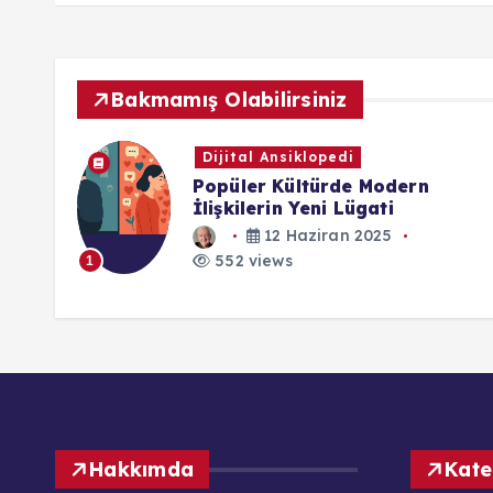
Bakmamış Olabilirsiniz
Dijital Ansiklopedi
Hakimiyete Dayalı Küresel
Ekonomik İstikrar Kuramı
19 Kasım 2025
552 views
1
Hakkımda
Kate