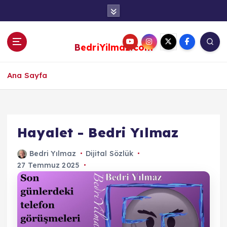
S
k
i
p
BedriYilmaz.com
t
o
c
Ana Sayfa
o
n
t
e
Hayalet - Bedri Yılmaz
n
t
Bedri Yılmaz
Dijital Sözlük
27 Temmuz 2025