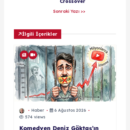
Crossover
a
Sonraki Yazı >>
r
İlgili İçerikler
ı
m
Haber
6 Ağustos 2026
574 views
Komedyen Deniz Göktaş’ın