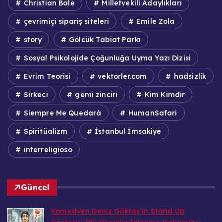
Christian Bale
Milletvekili Adaylıkları
çevrimiçi sipariş siteleri
Emile Zola
story
Gölcük Tabiat Parkı
Sosyal Psikolojide Çoğunluğa Uyma Yazı Dizisi
Evrim Teorisi
vektorler.com
hadsizlik
Sirkeci
gemi zinciri
Kim Kimdir
Siempre Me Quedará
HumanSafari
Spiritüalizm
İstanbul İmsakiye
interreligioso
Güncel
Komedyen Deniz Göktaş’ın Stand Up