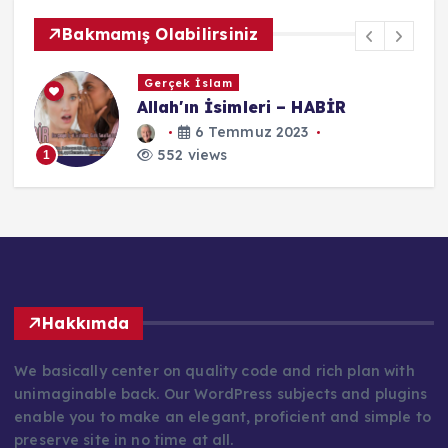
Bakmamış Olabilirsiniz
Gerçek İslam
Allah'ın İsimleri – HABİR
6 Temmuz 2023
552 views
1
Hakkımda
We basically center on quality code and rich plan with
unimaginable back. Our WordPress subjects and plugins
enable you to make an elegant, proficient and simple to
preserve site in no time at all.