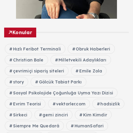
Konular
Hızlı Feribot Terminali
Obruk Haberleri
Christian Bale
Milletvekili Adaylıkları
çevrimiçi sipariş siteleri
Emile Zola
story
Gölcük Tabiat Parkı
Sosyal Psikolojide Çoğunluğa Uyma Yazı Dizisi
Evrim Teorisi
vektorler.com
hadsizlik
Sirkeci
gemi zinciri
Kim Kimdir
Siempre Me Quedará
HumanSafari