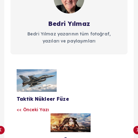
Bedri Yılmaz
Bedri Yılmaz yazarının tüm fotoğraf,
yazıları ve paylaşımları
Y
a
Taktik Nükleer Füze
z
<< Önceki Yazı
ı
l