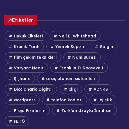
Etiketler
Hukuk İlkeleri
Neil E. Whitehead
Kronik Tarih
Yemek Sepeti
Salgın
film çekim teknikleri
Nahl Suresi
Varyant Nedir
Franklin D. Roosevelt
Şişhane
araç otonom sistemleri
Diccionario Digital
bilgi
ADNKS
wordpress
telefon kodları
lojistik
Proje Fikirlerim
Türk’ün Uzayla İmtihanı
FETÖ