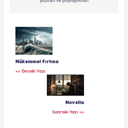
yazıları ve paylaşımları
Y
a
z
Mükemmel Fırtına
ı
<< Önceki Yazı
l
a
Novella
Sonraki Yazı >>
r