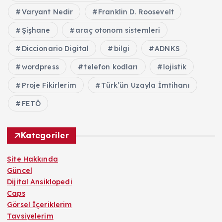
Varyant Nedir
Franklin D. Roosevelt
Şişhane
araç otonom sistemleri
Diccionario Digital
bilgi
ADNKS
wordpress
telefon kodları
lojistik
Proje Fikirlerim
Türk’ün Uzayla İmtihanı
FETÖ
Kategoriler
Site Hakkında
Güncel
Dijital Ansiklopedi
Caps
Görsel İçeriklerim
Tavsiyelerim