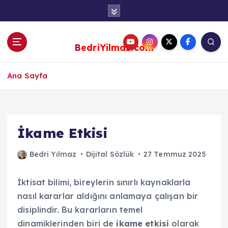
S
k
i
p
BedriYilmaz.com
t
o
c
Ana Sayfa
o
n
t
e
İkame Etkisi
n
t
Bedri Yılmaz
Dijital Sözlük
27 Temmuz 2025
İktisat bilimi, bireylerin sınırlı kaynaklarla
nasıl kararlar aldığını anlamaya çalışan bir
disiplindir. Bu kararların temel
dinamiklerinden biri de
ikame etkisi
olarak