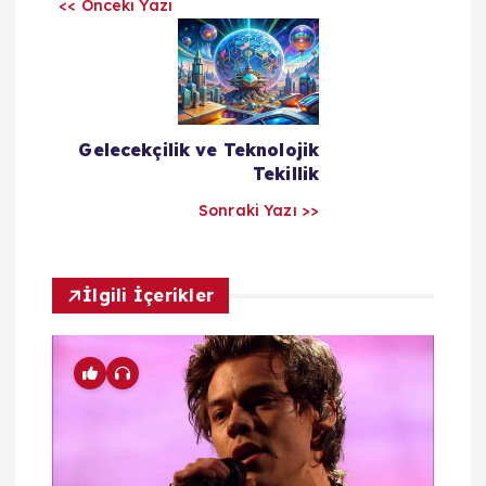
ı
<< Önceki Yazı
l
a
Gelecekçilik ve Teknolojik
r
Tekillik
Sonraki Yazı >>
ı
m
İlgili İçerikler