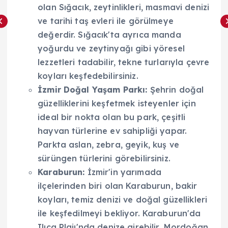
olan Sığacık, zeytinlikleri, masmavi denizi
ve tarihi taş evleri ile görülmeye
değerdir. Sığacık'ta ayrıca manda
yoğurdu ve zeytinyağı gibi yöresel
lezzetleri tadabilir, tekne turlarıyla çevre
koyları keşfedebilirsiniz.
İzmir Doğal Yaşam Parkı:
Şehrin doğal
güzelliklerini keşfetmek isteyenler için
ideal bir nokta olan bu park, çeşitli
hayvan türlerine ev sahipliği yapar.
Parkta aslan, zebra, geyik, kuş ve
sürüngen türlerini görebilirsiniz.
Karaburun:
İzmir'in yarımada
ilçelerinden biri olan Karaburun, bakir
koyları, temiz denizi ve doğal güzellikleri
ile keşfedilmeyi bekliyor. Karaburun'da
Ilıca Plajı'nda denize girebilir, Mordoğan