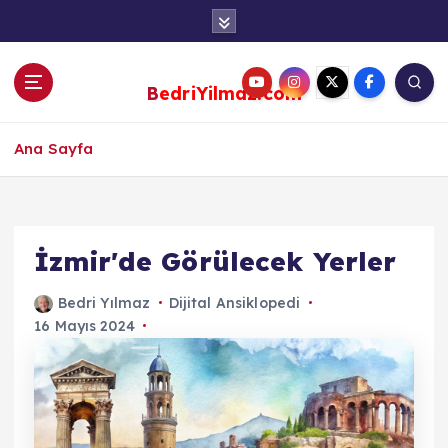
S
k
i
p
BedriYilmaz.com
t
o
c
Ana Sayfa
o
n
t
e
İzmir'de Görülecek Yerler
n
t
Bedri Yılmaz
Dijital Ansiklopedi
16 Mayıs 2024