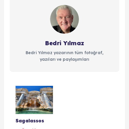
Bedri Yılmaz
Bedri Yılmaz yazarının tüm fotoğraf,
yazıları ve paylaşımları
Y
a
z
Sagalassos