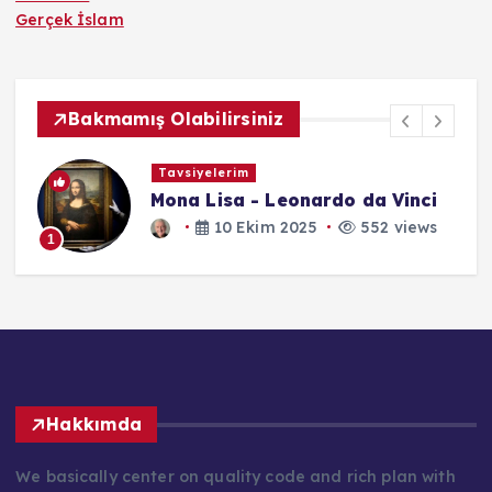
Gerçek İslam
Bakmamış Olabilirsiniz
Dijital Sözlük
Mit
27 Temmuz 2025
552 views
1
Hakkımda
We basically center on quality code and rich plan with