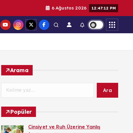
6 Ağustos 2026
12:47:14 PM
Arama
Ara
Popüler
Cinsiyet ve Ruh Üzerine Yanlış