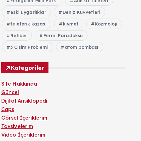
Yedigöller Milli Parkı
Ahıska Türkleri
eski uygarlıklar
Deniz Kuvvetleri
teleferik kazası
kıymet
Kozmoloji
Rehber
Fermi Paradoksu
3 Cisim Problemi
atom bombası
Kategoriler
Site Hakkında
Güncel
Dijital Ansiklopedi
Caps
Görsel İçeriklerim
Tavsiyelerim
Video İçeriklerim