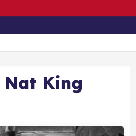
z
u
l
m
u
ş
K
İçeriklerim
Blog
 Nat King