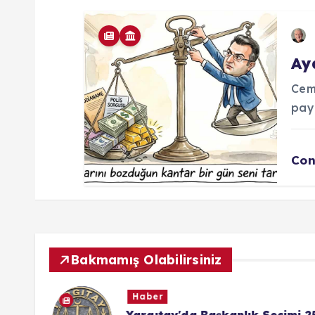
Ay
Cem
pay
Con
Bakmamış Olabilirsiniz
Haber