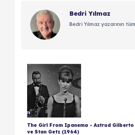
Bedri Yılmaz
Bedri Yılmaz yazarının tüm
Y
a
z
ı
The Girl From Ipanema - Astrud Gilberto
ve Stan Getz (1964)