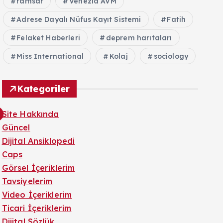
ramsar
Venezia AVM
Adrese Dayalı Nüfus Kayıt Sistemi
Fatih
Felaket Haberleri
deprem harıtaları
Miss International
Kolaj
sociology
Kategoriler
Site Hakkında
Güncel
Dijital Ansiklopedi
Caps
Görsel İçeriklerim
Tavsiyelerim
Video İçeriklerim
Ticari İçeriklerim
Dijital Sözlük