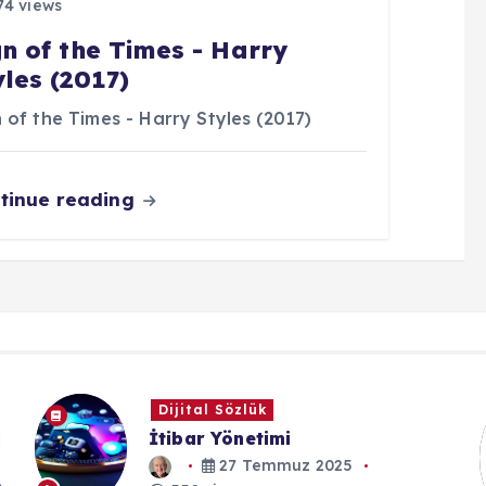
4 views
gn of the Times - Harry
yles (2017)
 of the Times - Harry Styles (2017)
tinue reading
Dijital Ansiklopedi
Kandilli Rasathanesi Depremin
Büyüklüğü ile Şiddeti
Karşılaştırması