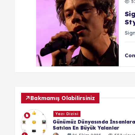
57
Si
St
Sign
Con
Bakmamış Olabilirsiniz
Dijital Sözlük
sanlara
İtibar Yönetimi
ar
27 Temmuz 2025