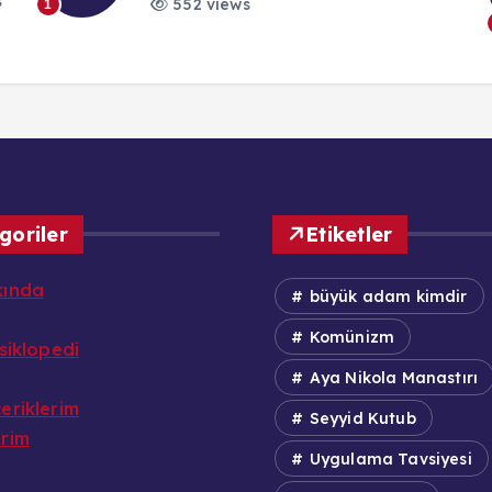
27 Kasım 2023
552 views
1
goriler
Etiketler
kında
büyük adam kimdir
Komünizm
nsiklopedi
Aya Nikola Manastırı
eriklerim
Seyyid Kutub
erim
Uygulama Tavsiyesi