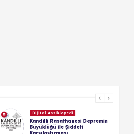
Görsel İçeriklerim
Olimpiyat - Bedri Yılmaz
20 Haziran 2025