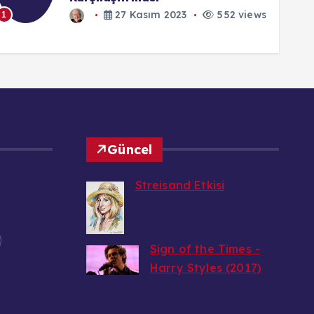
552 views
1
1
Güncel
Streisand Etkisi
Bedri
9 Ağustos 2026
Sign of the Times -
Harry Styles (2017)
Bedri
9 Ağustos 2026