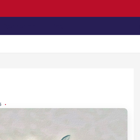
h
e
T
i
m
İçeriklerim
Blog
25