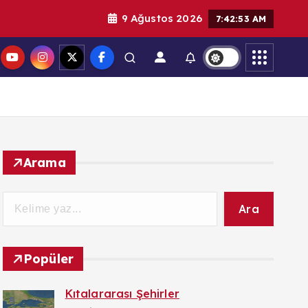
9 Ağustos 2026
7:42:55 AM
Arama
Ara
Popüler
Kıtalararası Şehirler