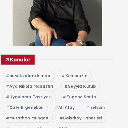
Konular
büyük adam kimdir
Komünizm
Aya Nikola Manastırı
Seyyid Kutub
Uygulama Tavsiyesi
Eugene Smith
Cafe Ergenekon
Ali Atay
helyum
Murathan Mungan
Bakırköy Haberleri