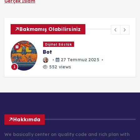
Gerçek İslam
Bakmamış Olabilirsiniz
Dijital Sözlük
Bot
27 Temmuz 2025
552 views
1
Hakkımda
We basically center on quality code and rich plan with