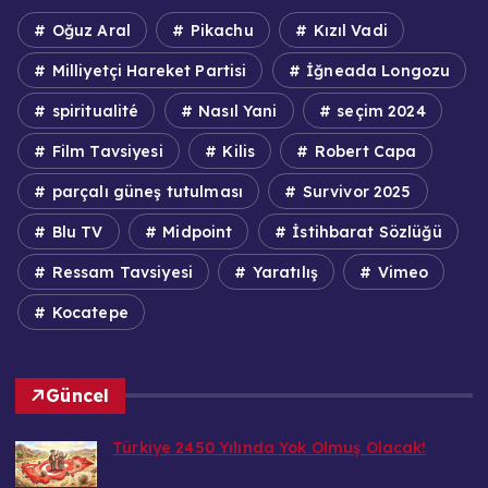
Oğuz Aral
Pikachu
Kızıl Vadi
Milliyetçi Hareket Partisi
İğneada Longozu
spiritualité
Nasıl Yani
seçim 2024
Film Tavsiyesi
Kilis
Robert Capa
parçalı güneş tutulması
Survivor 2025
Blu TV
Midpoint
İstihbarat Sözlüğü
Ressam Tavsiyesi
Yaratılış
Vimeo
Kocatepe
Güncel
Türkiye 2450 Yılında Yok Olmuş Olacak!
Bedri