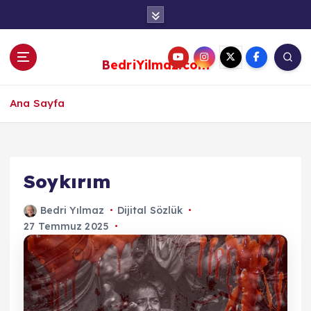
S
k
i
p
BedriYilmaz.com
t
o
c
Ana Sayfa
o
n
t
e
Soykırım
n
t
Bedri Yılmaz
Dijital Sözlük
27 Temmuz 2025