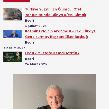
Türkiye Yüzyılı: En Ölümcül Otel
Yangınlarında Dünya 6.’cısı Olmak
Bedri
3 Şubat 2025
Kozmik Oda'nın Aranması - Eski Türkiye
Genelkurmay Başkanı İlker Başbuğ
Bedri
6 Kasım 2024
Ordu - Mustafa Kemal Atatürk
Bedri
26 Mart 2023