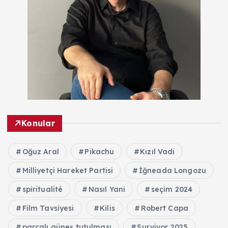
Konular
Oğuz Aral
Pikachu
Kızıl Vadi
Milliyetçi Hareket Partisi
İğneada Longozu
spiritualité
Nasıl Yani
seçim 2024
Film Tavsiyesi
Kilis
Robert Capa
parçalı güneş tutulması
Survivor 2025