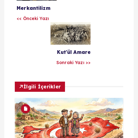
Merkantilizm
ı
<< Önceki Yazı
l
a
Kut'ül Amare
r
Sonraki Yazı >>
ı
m
İlgili İçerikler