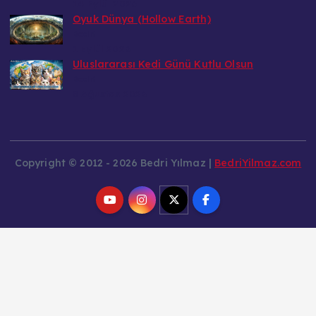
14 Eylül 2026
Oyuk Dünya (Hollow Earth)
Bedri
1 Eylül 2026
Uluslararası Kedi Günü Kutlu Olsun
Bedri
8 Ağustos 2026
Copyright © 2012 - 2026 Bedri Yılmaz |
BedriYilmaz.com