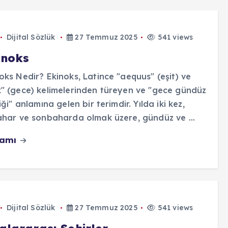
Dijital Sözlük
27 Temmuz 2025
541 views
inoks
oks Nedir? Ekinoks, Latince "aequus" (eşit) ve
" (gece) kelimelerinden türeyen ve "gece gündüz
liği" anlamına gelen bir terimdir. Yılda iki kez,
ahar ve sonbaharda olmak üzere, gündüz ve ...
vamı
Dijital Sözlük
27 Temmuz 2025
541 views