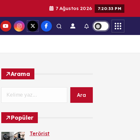
7 Ağustos 2026
7:20:33 PM
Arama
Ara
Popüler
Terörist