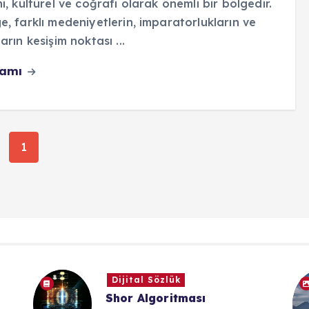
hi, kültürel ve coğrafi olarak önemli bir bölgedir.
e, farklı medeniyetlerin, imparatorlukların ve
ların kesişim noktası ...
vamı
1
Görsel İçeriklerim
Hasandağı Kayseri