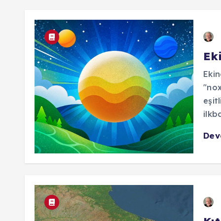
Ek
Ekin
"nox
eşit
ilkb
De