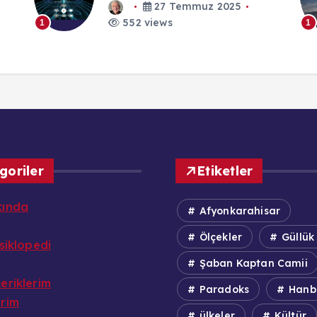
25 Ekim 2023
552 views
1
1
goriler
Etiketler
kında
Afyonkarahisar
Ölçekler
Güllük
nsiklopedi
Şaban Kaptan Camii
eriklerim
Paradoks
Hanbe
erim
ülkeler
Kültür