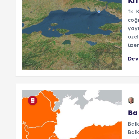
Kıt
İki 
coğr
yayı
özel
üzer
De
Ba
Balk
Balk