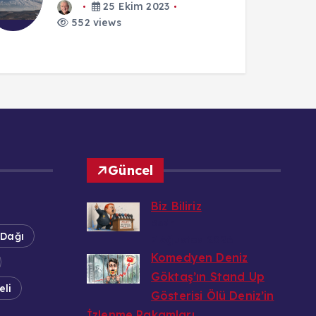
27 Temmuz 2025
552 views
1
Güncel
Biz Biliriz
Bedri
 Dağı
7 Ağustos 2026
Komedyen Deniz
Göktaş’ın Stand Up
li
Gösterisi Ölü Deniz’in
İzlenme Rakamları