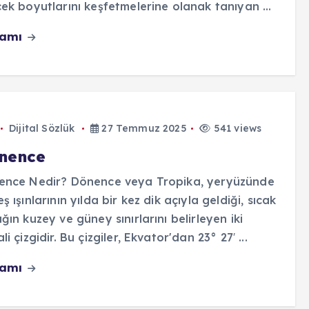
ek boyutlarını keşfetmelerine olanak tanıyan ...
vamı
Dijital Sözlük
27 Temmuz 2025
541 views
nence
ence Nedir? Dönence veya Tropika, yeryüzünde
ş ışınlarının yılda bir kez dik açıyla geldiği, sıcak
ğın kuzey ve güney sınırlarını belirleyen iki
li çizgidir. Bu çizgiler, Ekvator'dan 23° 27′ ...
vamı