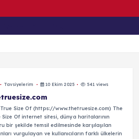
e
n
D
e
n
İçeriklerim
Blog
Tavsiyelerim
10 Ekim 2025
541 views
etruesize.com
True Size Of (https://www.thetruesize.com) The
 Size Of internet sitesi, dünya haritalarının
u bir şekilde temsil edilmesinde karşılaşılan
nları vurgulayan ve kullanıcıların farklı ülkelerin