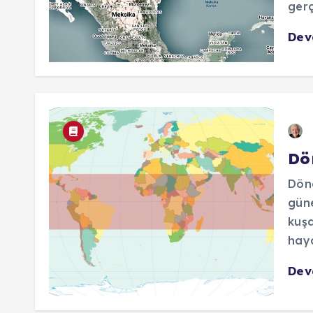
gerç
De
Dö
Dön
güne
kuşa
haya
De