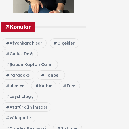
Konular
Afyonkarahisar
Ölçekler
Güllük Dağı
Şaban Kaptan Camii
Paradoks
Hanbeli
ülkeler
Kültür
Film
psychology
Atatürk'ün imzası
Wikiquote
Charles Bukowski
Şişhane