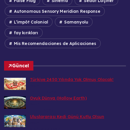
False Flag
Sinema
Sedat Laçiner
Autonomous Sensory Meridian Response
L’impôt Colonial
Samanyolu
fay kırıkları
Mis Recomendaciones de Aplicaciones
Güncel
Türkiye 2450 Yılında Yok Olmuş Olacak!
Bedri
14 Eylül 2026
Oyuk Dünya (Hollow Earth)
Bedri
1 Eylül 2026
Uluslararası Kedi Günü Kutlu Olsun
Bedri