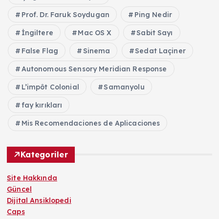
Prof. Dr. Faruk Soydugan
Ping Nedir
İngiltere
Mac OS X
Sabit Sayı
False Flag
Sinema
Sedat Laçiner
Autonomous Sensory Meridian Response
L’impôt Colonial
Samanyolu
fay kırıkları
Mis Recomendaciones de Aplicaciones
Kategoriler
Site Hakkında
Güncel
Dijital Ansiklopedi
Caps