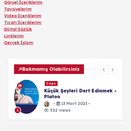
Görsel İçeriklerim
Tavsiyelerim
Video İçeriklerim
Ticari İçeriklerim
Dijital Sözlük
Linklerim
Gerçek İslam
Bakmamış Olabilirsiniz
Yazı Dizisi
k -
Rastlantısal İnfialden
Tasarlanmış Kaosa: Toplum
1
Mühendisliği ve Üst Akıl Tezi
11 Temmuz 2026
552 views
1