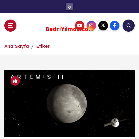
S
k
i
p
BedriYilmaz.com
t
o
c
Ana Sayfa
Etiket
o
n
t
e
n
t