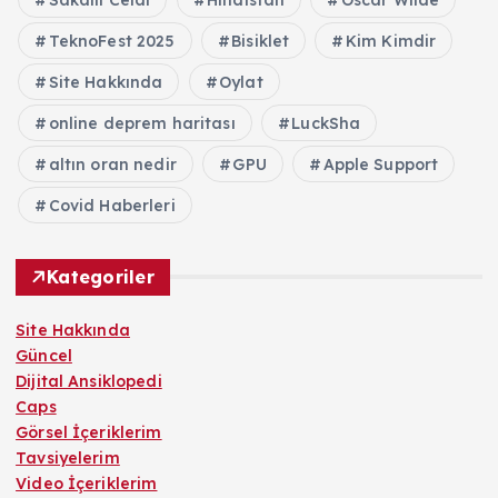
TeknoFest 2025
Bisiklet
Kim Kimdir
Site Hakkında
Oylat
online deprem haritası
LuckSha
altın oran nedir
GPU
Apple Support
Covid Haberleri
Kategoriler
Site Hakkında
Güncel
Dijital Ansiklopedi
Caps
Görsel İçeriklerim
Tavsiyelerim
Video İçeriklerim