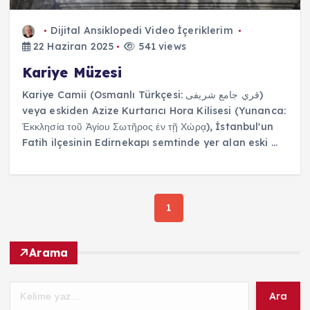
Dijital Ansiklopedi
Video İçeriklerim
22 Haziran 2025
541 views
Kariye Müzesi
Kariye Camii (Osmanlı Türkçesi: قري جامع شريفى)
veya eskiden Azize Kurtarıcı Hora Kilisesi (Yunanca:
Ἐκκλησία τοῦ Ἁγίου Σωτῆρος ἐν τῇ Χώρᾳ), İstanbul'un
Fatih ilçesinin Edirnekapı semtinde yer alan eski ...
1
Arama
Ara