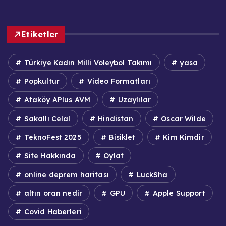
Etiketler
Türkiye Kadın Milli Voleybol Takımı
yasa
Popkultur
Video Formatları
Ataköy APlus AVM
Uzaylılar
Sakallı Celal
Hindistan
Oscar Wilde
TeknoFest 2025
Bisiklet
Kim Kimdir
Site Hakkında
Oylat
online deprem haritası
LuckSha
altın oran nedir
GPU
Apple Support
Covid Haberleri