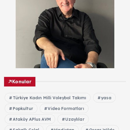
Konular
Türkiye Kadın Milli Voleybol Takımı
yasa
Popkultur
Video Formatları
Ataköy APlus AVM
Uzaylılar
Sakallı Celal
Hindistan
Oscar Wilde