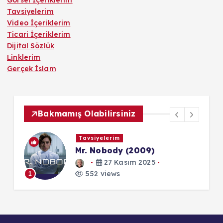
Görsel İçeriklerim
Tavsiyelerim
Video İçeriklerim
Ticari İçeriklerim
Dijital Sözlük
Linklerim
Gerçek İslam
Bakmamış Olabilirsiniz
Tavsiyelerim
Mr. Nobody (2009)
27 Kasım 2025
552 views
1
1