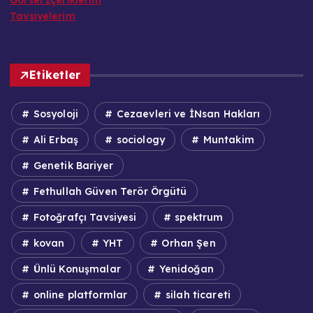
Tavsiyelerim
Etiketler
Sosyoloji
Cezaevleri ve İNsan Hakları
Ali Erbaş
sociology
Muntakim
Genetik Bariyer
Fethullah Güven Terör Örgütü
Fotoğrafçı Tavsiyesi
spektrum
kovan
YHT
Orhan Şen
Ünlü Konuşmalar
Yenidoğan
online platformlar
silah ticareti