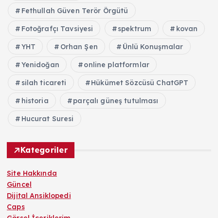
Fethullah Güven Terör Örgütü
Fotoğrafçı Tavsiyesi
spektrum
kovan
YHT
Orhan Şen
Ünlü Konuşmalar
Yenidoğan
online platformlar
silah ticareti
Hükümet Sözcüsü ChatGPT
historia
parçalı güneş tutulması
Hucurat Suresi
Kategoriler
Site Hakkında
Güncel
Dijital Ansiklopedi
Caps