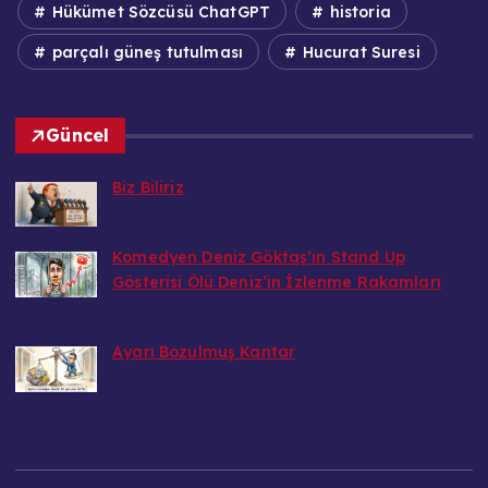
Hükümet Sözcüsü ChatGPT
historia
parçalı güneş tutulması
Hucurat Suresi
Güncel
Biz Biliriz
Bedri
7 Ağustos 2026
Komedyen Deniz Göktaş’ın Stand Up
Gösterisi Ölü Deniz’in İzlenme Rakamları
Bedri
7 Ağustos 2026
Ayarı Bozulmuş Kantar
Bedri
6 Ağustos 2026