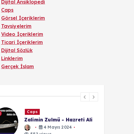
Dijital Ansiklopedi
Caps
Görsel İçeriklerim
Tavsiyelerim
Video İçeriklerim
Ticari İçeriklerim
Dijital Sözlük
Linklerim
Gerçek İslam
Haber
Nasuh Mahruki Sosyal
Medya Paylaşımı Nedeniyle
Tutuklandı