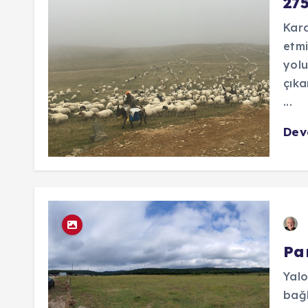
27
Kara
etmi
yolu
çıka
...
De
Pa
Yalo
bağl