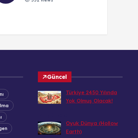
6 Ocak 2025
1
552 views
Güncel
Türkiye 2450 Yılında
nı
Yok Olmuş Olacak!
ulma
Bedri
14 Eylül 2026
ı
Oyuk Dünya (Hollow
gen
Earth)