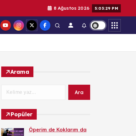
8 Ağustos 2026
5:03:30 PM
Arama
Ara
Popüler
Öperim de Koklarım da