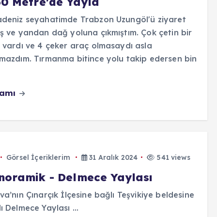
50 Metre'de Yayla
deniz seyahatimde Trabzon Uzungöl'ü ziyaret
ş ve yandan dağ yoluna çıkmıştım. Çok çetin bir
 vardı ve 4 çeker araç olmasaydı asla
mazdım. Tırmanma bitince yolu takip edersen bin
vamı
Görsel İçeriklerim
31 Aralık 2024
541 views
noramik - Delmece Yaylası
va’nın Çınarçık İlçesine bağlı Teşvikiye beldesine
ı Delmece Yaylası ...