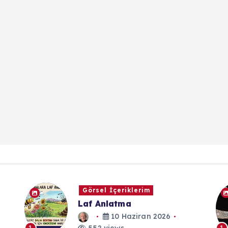
Caps
Zalimin Zulmü - Hazreti Ali
4 Mayıs 2024