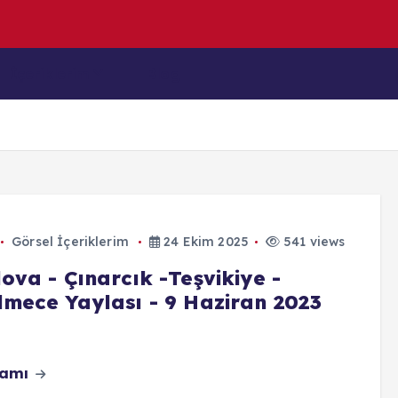
n
y
a
(
İçeriklerim
Blog
Görsel İçeriklerim
24 Ekim 2025
541 views
ova - Çınarcık -Teşvikiye -
lmece Yaylası - 9 Haziran 2023
vamı