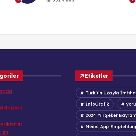
552 views
1
1
goriler
Etiketler
kında
Türk’ün Uzayla İmtiha
İnfoGrafik
yor
nsiklopedi
2024 Yılı Şeker Bayram
eriklerim
Meine App-Empfehlun
erim