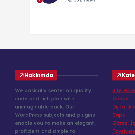
552 views
1
Hakkımda
Kate
We basically center on quality
Site Hak
code and rich plan with
Güncel
unimaginable back. Our
Dijital A
WordPress subjects and plugins
Caps
enable you to make an elegant,
Görsel İç
proficient and simple to
Tavsiyel