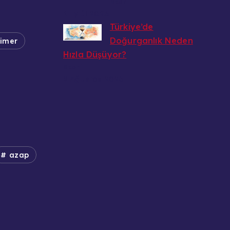
Bedri
1 Eylül 2026
Türkiye’de
Doğurganlık Neden
eimer
Hızla Düşüyor?
Bedri
8 Ağustos 2026
azap