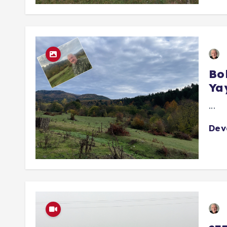
Bo
Ya
...
De