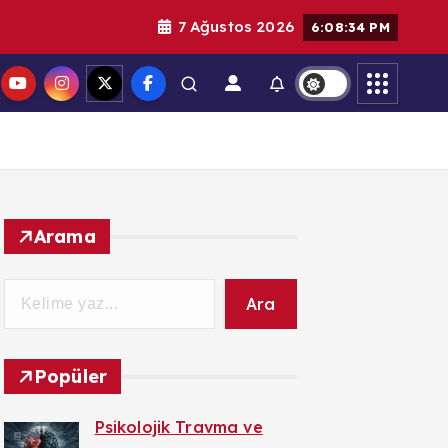
7 Ağustos 2026
6:08:34 PM
Arama
Ara
Popüler
Psikolojik Travma ve