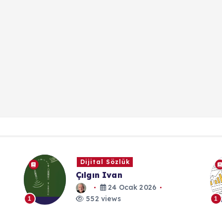
Dijital Sözlük
Çılgın Ivan
24 Ocak 2026
552 views
1
1