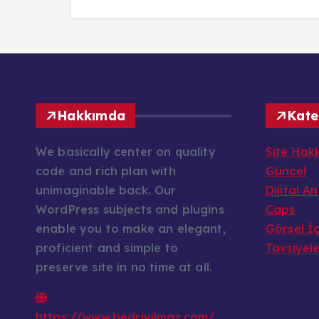
Hakkımda
Kate
We basically center on quality
Site Hak
code and rich plan with
Güncel
unimaginable back. Our
Dijital A
WordPress subjects and plugins
Caps
enable you to make an elegant,
Görsel İç
proficient and simple to
Tavsiyel
preserve site in no time at all.
https://www.bedriyilmaz.com/