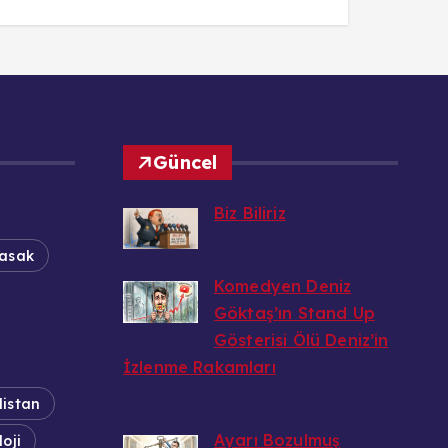
Güncel
Biz Biliriz
Bedri
Yasak
7 Ağustos 2026
Komedyen Deniz
Göktaş’ın Stand Up
Gösterisi Ölü Deniz’in
İzlenme Rakamları
Bedri
istan
7 Ağustos 2026
Ayarı Bozulmuş
oji