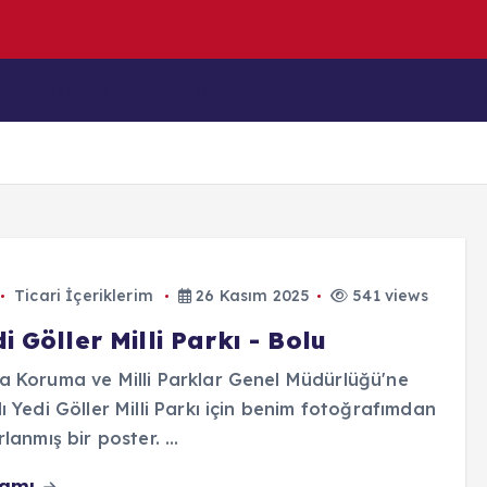
e
n
D
İçeriklerim
Blog
Ticari İçeriklerim
26 Kasım 2025
541 views
i Göller Milli Parkı - Bolu
 Koruma ve Milli Parklar Genel Müdürlüğü'ne
ı Yedi Göller Milli Parkı için benim fotoğrafımdan
rlanmış bir poster. ...
vamı