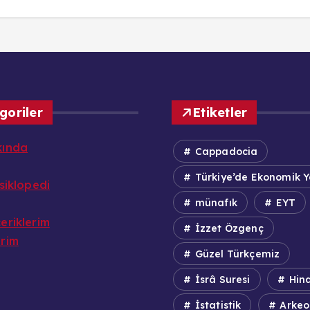
goriler
Etiketler
kında
Cappadocia
Türkiye’de Ekonomik 
nsiklopedi
münafık
EYT
eriklerim
İzzet Özgenç
erim
Güzel Türkçemiz
İsrâ Suresi
Hind
İstatistik
Arkeol