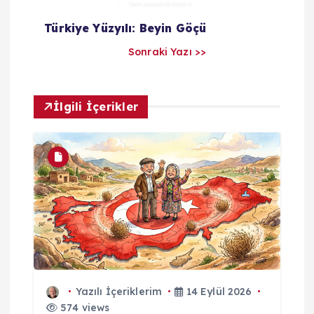
l
Türkiye Yüzyılı: Beyin Göçü
a
Sonraki Yazı >>
r
İlgili İçerikler
ı
m
Yazılı İçeriklerim
14 Eylül 2026
574 views