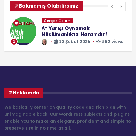
Bakmamış Olabilirsiniz
Gerçek İslam
At Yarışı Oynamak
Müslümanlıkta Haramdır!
10 Şubat 2026
552 views
1
Hakkımda
We basically center on quality code and rich plan with
unimaginable back. Our WordPress subjects and plugins
enable you to make an elegant, proficient and simple to
preserve site in no time at all.