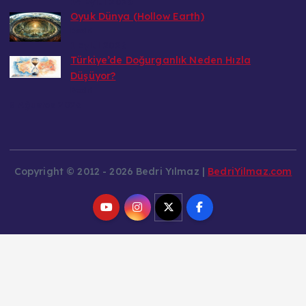
14 Eylül 2026
Oyuk Dünya (Hollow Earth)
Bedri
1 Eylül 2026
Türkiye’de Doğurganlık Neden Hızla
Düşüyor?
Bedri
8 Ağustos 2026
Copyright © 2012 - 2026 Bedri Yılmaz |
BedriYilmaz.com