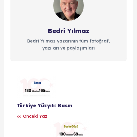
Bedri Yılmaz
Bedri Yılmaz yazarının tüm fotoğraf,
yazıları ve paylaşımları
Y
a
Türkiye Yüzyılı: Basın
z
<< Önceki Yazı
ı