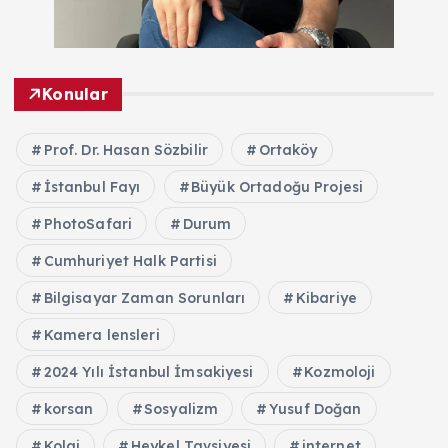
Konular
Prof. Dr. Hasan Sözbilir
Ortaköy
İstanbul Fayı
Büyük Ortadoğu Projesi
PhotoSafari
Durum
Cumhuriyet Halk Partisi
Bilgisayar Zaman Sorunları
Kibariye
Kamera lensleri
2024 Yılı İstanbul İmsakiyesi
Kozmoloji
korsan
Sosyalizm
Yusuf Doğan
Kolaj
Heykel Tavsiyesi
internet