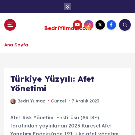
S
k
i
p
BedriYilmaz.com
t
o
c
Ana Sayfa
o
n
t
e
Türkiye Yüzyılı: Afet
n
Yönetimi
t
Bedri Yılmaz
Güncel
7 Aralık 2023
Afet Risk Yönetimi Enstitüsü (ARISE)
tarafından yayınlanan 2023 Küresel Afet
Yönetimi Endeksi'nde 191 ülke afet yönetimi