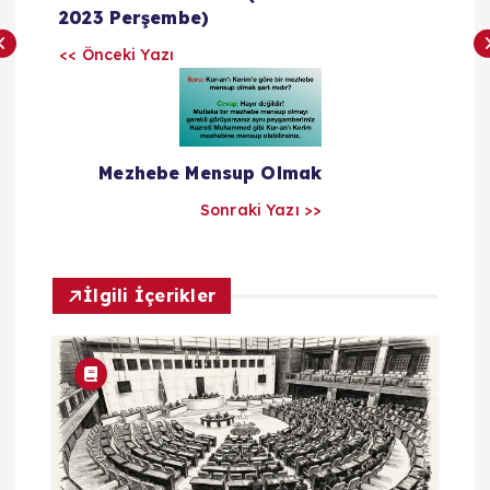
z
2023 Perşembe)
<< Önceki Yazı
ı
l
a
Mezhebe Mensup Olmak
Sonraki Yazı >>
r
ı
İlgili İçerikler
m