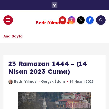
S
k
i
p
BedriYilmaz.com
t
o
c
Ana Sayfa
o
n
t
e
23 Ramazan 1444 - (14
n
Nisan 2023 Cuma)
t
Bedri Yılmaz
Gerçek İslam
14 Nisan 2023