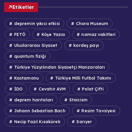
Etiketler
depremin yıkıcı etkisi
Chora Museum
FETÖ
Köşe Yazısı
namaz vakitleri
Uluslararası Siyaset
kardeş payı
quantum fiziği
Türkiye Yüzyılından Siyasetçi Manzaraları
Kastamonu
Türkiye Milli Futbol Takımı
İDO
Cevahir AVM
Polat Çifti
deprem harıtaları
Stoicism
Johann Sebastian Bach
Resim Tavsiyesi
Necip Fazıl Kısakürek
Sarıyer