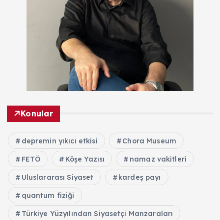
Konular
depremin yıkıcı etkisi
Chora Museum
FETÖ
Köşe Yazısı
namaz vakitleri
Uluslararası Siyaset
kardeş payı
quantum fiziği
Türkiye Yüzyılından Siyasetçi Manzaraları