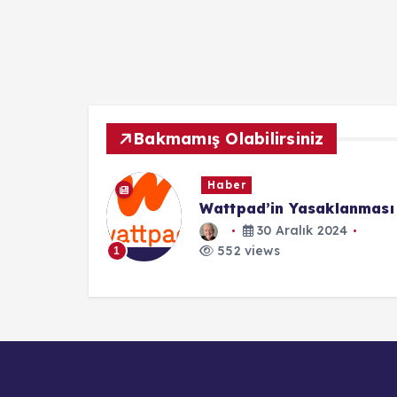
Bakmamış Olabilirsiniz
Haber
Wattpad’in Yasaklanması
 2025
30 Aralık 2024
552 views
1