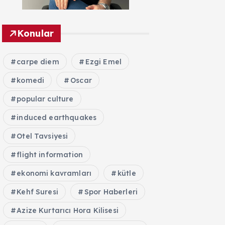
Konular
carpe diem
Ezgi Emel
komedi
Oscar
popular culture
induced earthquakes
Otel Tavsiyesi
flight information
ekonomi kavramları
kütle
Kehf Suresi
Spor Haberleri
Azize Kurtarıcı Hora Kilisesi