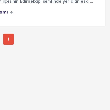
h ilçesinin Edirnekapı semtinde yer alan eski ...
vamı
1