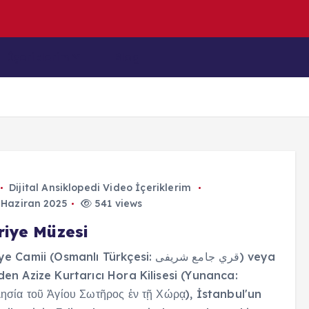
d
İçeriklerim
Blog
Dijital Ansiklopedi
Video İçeriklerim
 Haziran 2025
541 views
riye Müzesi
Camii (Osmanlı Türkçesi: قري جامع شريفى) veya
den Azize Kurtarıcı Hora Kilisesi (Yunanca:
ησία τοῦ Ἁγίου Σωτῆρος ἐν τῇ Χώρᾳ), İstanbul'un