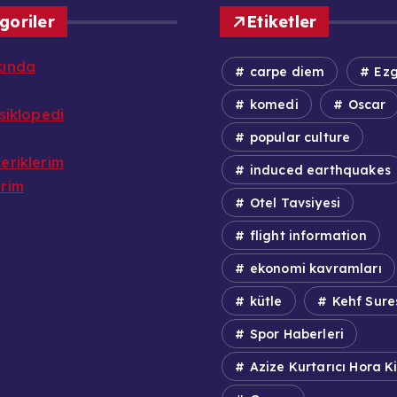
goriler
Etiketler
kında
carpe diem
Ezg
komedi
Oscar
nsiklopedi
popular culture
eriklerim
induced earthquakes
erim
Otel Tavsiyesi
flight information
ekonomi kavramları
kütle
Kehf Sure
Spor Haberleri
Azize Kurtarıcı Hora Ki