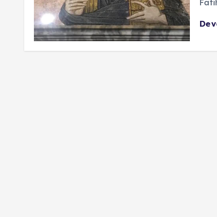
Fati
De