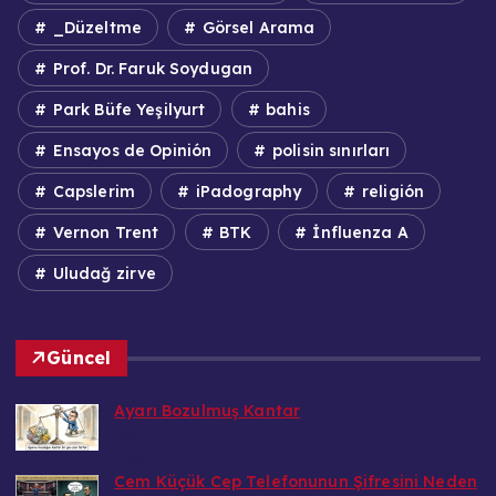
_Düzeltme
Görsel Arama
Prof. Dr. Faruk Soydugan
Park Büfe Yeşilyurt
bahis
Ensayos de Opinión
polisin sınırları
Capslerim
iPadography
religión
Vernon Trent
BTK
İnfluenza A
Uludağ zirve
Güncel
Ayarı Bozulmuş Kantar
Bedri
6 Ağustos 2026
Cem Küçük Cep Telefonunun Şifresini Neden