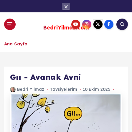
S
k
i
p
BedriYilmaz.com
t
o
c
Ana Sayfa
o
n
t
e
Gıı - Avanak Avni
n
t
Bedri Yılmaz
Tavsiyelerim
10 Ekim 2025