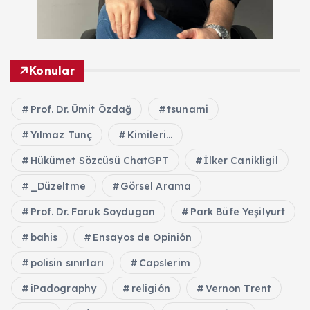
Konular
Prof. Dr. Ümit Özdağ
tsunami
Yılmaz Tunç
Kimileri...
Hükümet Sözcüsü ChatGPT
İlker Canikligil
_Düzeltme
Görsel Arama
Prof. Dr. Faruk Soydugan
Park Büfe Yeşilyurt
bahis
Ensayos de Opinión
polisin sınırları
Capslerim
iPadography
religión
Vernon Trent