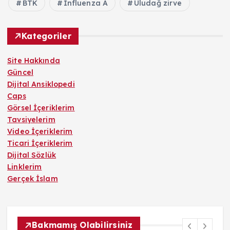
BTK
İnfluenza A
Uludağ zirve
Kategoriler
Site Hakkında
Güncel
Dijital Ansiklopedi
Caps
Görsel İçeriklerim
Tavsiyelerim
Video İçeriklerim
Ticari İçeriklerim
Dijital Sözlük
Linklerim
Gerçek İslam
Bakmamış Olabilirsiniz