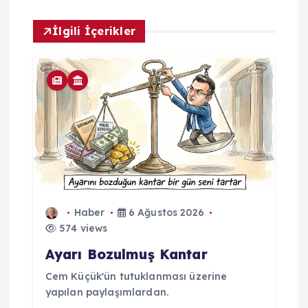
ı
İlgili İçerikler
m
Haber
6 Ağustos 2026
574 views
Ayarı Bozulmuş Kantar
Cem Küçük'ün tutuklanması üzerine
yapılan paylaşımlardan.