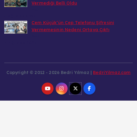
Vermediği Belli Oldu
Bedri
5 Ağustos 2026
Cem Küçük’ün Cep Telefonu Şifresini
Vermemesinin Nedeni Ortaya Çıktı
Bedri
4 Ağustos 2026
Copyright © 2012 - 2026 Bedri Yılmaz |
BedriYilmaz.com