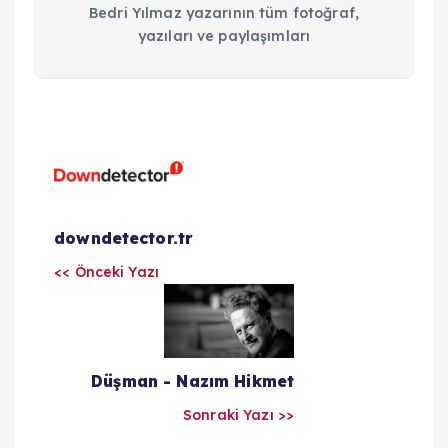
Bedri Yılmaz yazarının tüm fotoğraf,
yazıları ve paylaşımları
Y
a
z
downdetector.tr
<< Önceki Yazı
ı
l
Düşman - Nazım Hikmet
a
Sonraki Yazı >>
r