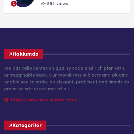
552 views
1
Hakkımda
We basically center on quality code and rich plan with
unimaginable back. Our WordPress subjects and plugins
enable you to make an elegant, proficient and simple to
preserve site in no time at all.
https://www.bedriyilmaz.com/
Kategoriler