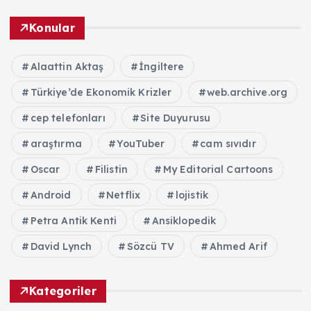
Konular
Alaattin Aktaş
İngiltere
Türkiye’de Ekonomik Krizler
web.archive.org
cep telefonları
Site Duyurusu
araştırma
YouTuber
cam sıvıdır
Oscar
Filistin
My Editorial Cartoons
Android
Netflix
lojistik
Petra Antik Kenti
Ansiklopedik
David Lynch
Sözcü TV
Ahmed Arif
Kategoriler