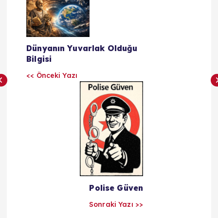
Y
a
z
Dünyanın Yuvarlak Olduğu
Bilgisi
ı
<< Önceki Yazı
l
a
r
ı
Polise Güven
m
Sonraki Yazı >>