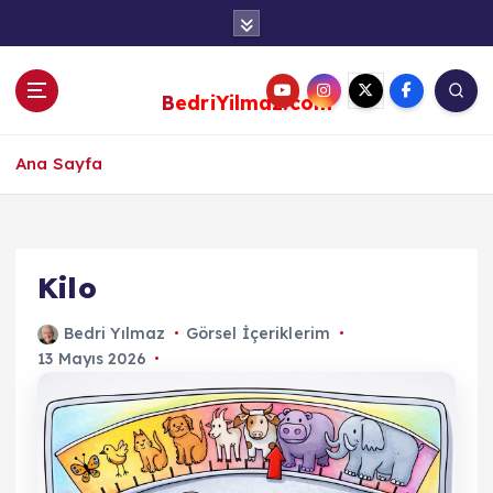
S
k
i
p
BedriYilmaz.com
t
o
c
Ana Sayfa
o
n
t
e
Kilo
n
t
Bedri Yılmaz
Görsel İçeriklerim
13 Mayıs 2026