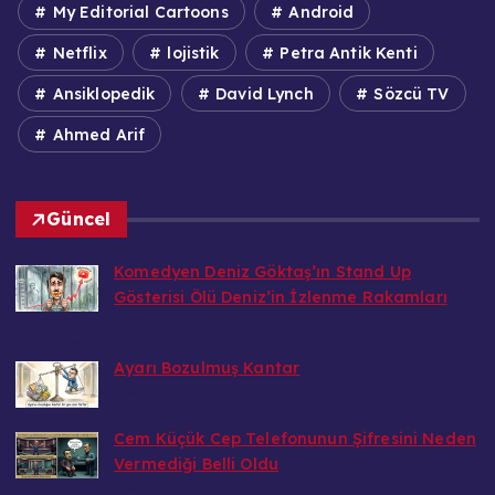
My Editorial Cartoons
Android
Netflix
lojistik
Petra Antik Kenti
Ansiklopedik
David Lynch
Sözcü TV
Ahmed Arif
Güncel
Komedyen Deniz Göktaş’ın Stand Up
Gösterisi Ölü Deniz’in İzlenme Rakamları
Bedri
6 Ağustos 2026
Ayarı Bozulmuş Kantar
Bedri
6 Ağustos 2026
Cem Küçük Cep Telefonunun Şifresini Neden
Vermediği Belli Oldu
Bedri