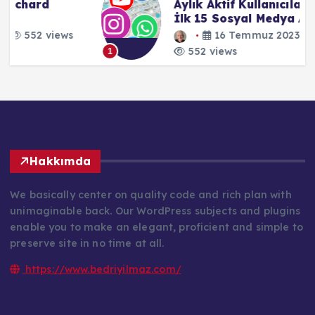
Aylık Aktif Kullanıcılara Göre
İlk 15 Sosyal Medya Ağı
16 Temmuz 2023
552 views
1
Hakkımda
We basically center on quality code and rich plan with
unimaginable back. Our WordPress subjects and plugins
enable you to make an elegant, proficient and simple to
preserve site in no time at all.
https://www.bedriyilmaz.com/