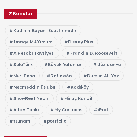
Konular
Kadının Beyanı Esastır mıdır
Image MAXimum
Disney Plus
X Hesabı Tavsiyesi
Franklin D. Roosevelt
SoloTürk
Büyük Yalanlar
düz dünya
Nuri Paşa
Reflexión
Dursun Ali Yaz
Necmeddin üslubu
Kadıköy
ShowReel Nedir
Miraç Kandili
Altay Tankı
My Cartoons
iPad
tsunami
portfolio