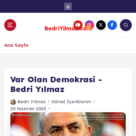
S
k
i
p
BedriYilmaz.com
t
o
c
Ana Sayfa
o
n
t
e
Var Olan Demokrasi -
n
Bedri Yılmaz
t
Bedri Yılmaz
Görsel İçeriklerim
20 Haziran 2025