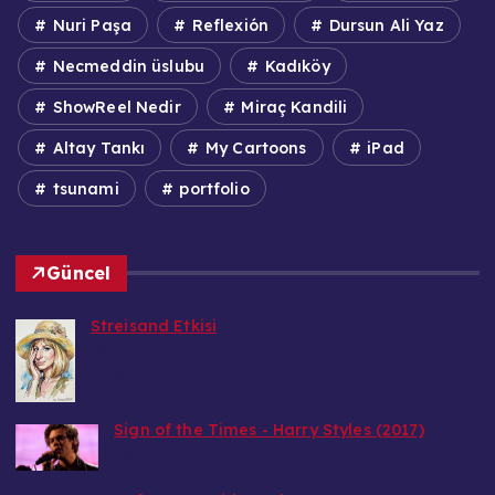
Nuri Paşa
Reflexión
Dursun Ali Yaz
Necmeddin üslubu
Kadıköy
ShowReel Nedir
Miraç Kandili
Altay Tankı
My Cartoons
iPad
tsunami
portfolio
Güncel
Streisand Etkisi
Bedri
9 Ağustos 2026
Sign of the Times - Harry Styles (2017)
Bedri
9 Ağustos 2026