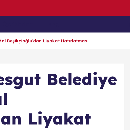
ü
k
C
e
p
İçeriklerim
Blog
al Beşikçioğlu’dan Liyakat Hatırlatması
sgut Belediye
l
dan Liyakat