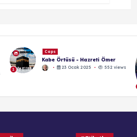
Caps
Kabe Örtüsü - Hazreti Ömer
23 Ocak 2025
552 views
1
s