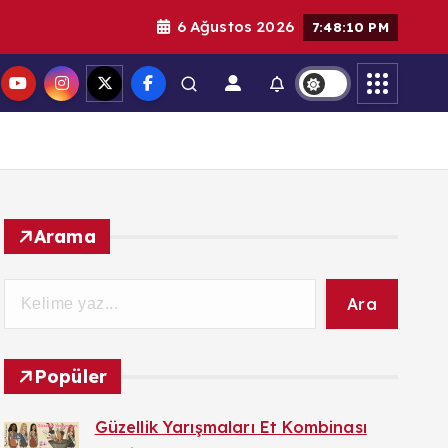
6 Ağustos 2026
7:48:11 PM
Arama
Ara
Popüler
Güzellik Yarışmaları Et Kombinası