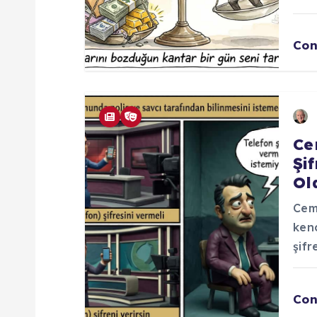
m
Con
Ce
Şi
Ol
Cem
kend
şifr
Con