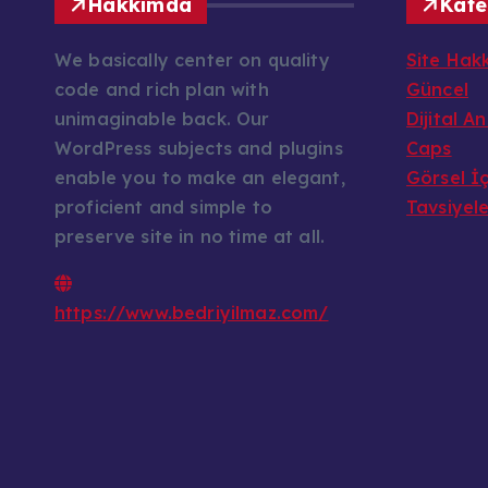
Hakkımda
Kate
We basically center on quality
Site Hak
code and rich plan with
Güncel
unimaginable back. Our
Dijital A
WordPress subjects and plugins
Caps
enable you to make an elegant,
Görsel İç
proficient and simple to
Tavsiyel
preserve site in no time at all.
https://www.bedriyilmaz.com/