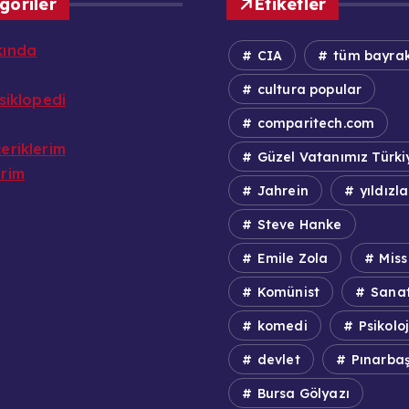
goriler
Etiketler
kında
CIA
tüm bayrak
cultura popular
nsiklopedi
comparitech.com
eriklerim
Güzel Vatanımız Türki
erim
Jahrein
yıldızla
Steve Hanke
Emile Zola
Miss
Komünist
Sana
komedi
Psikoloj
devlet
Pınarbaş
Bursa Gölyazı