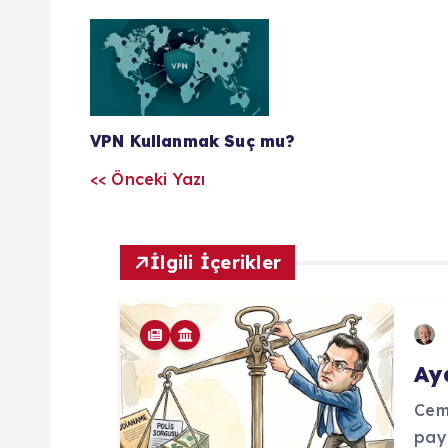
Y
a
z
VPN Kullanmak Suç mu?
<< Önceki Yazı
ı
l
İlgili İçerikler
a
r
Ay
Cem
ı
pay