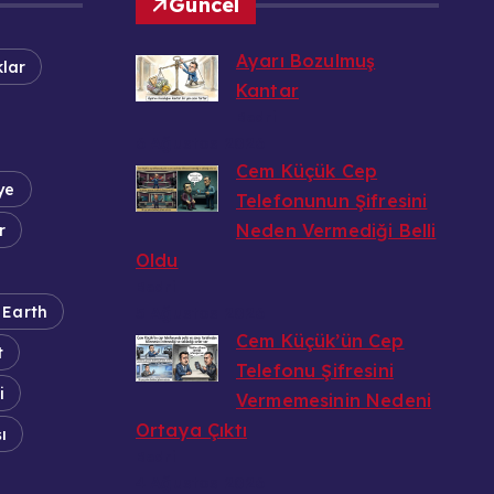
Güncel
Ayarı Bozulmuş
lar
Kantar
Bedri
6 Ağustos 2026
Cem Küçük Cep
ye
Telefonunun Şifresini
Neden Vermediği Belli
r
Oldu
Bedri
 Earth
5 Ağustos 2026
Cem Küçük’ün Cep
t
Telefonu Şifresini
i
Vermemesinin Nedeni
Ortaya Çıktı
ı
Bedri
4 Ağustos 2026