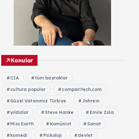
Konular
CIA
tüm bayraklar
cultura popular
comparitech.com
Güzel Vatanımız Türkiye
Jahrein
yıldızlar
Steve Hanke
Emile Zola
Miss Earth
Komünist
Sanat
komedi
Psikoloji
devlet