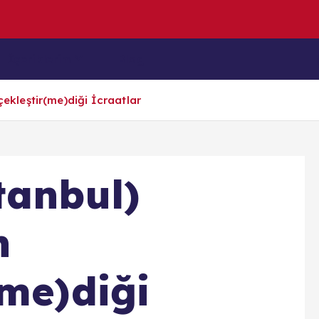
z
u
l
m
u
ş
K
İçeriklerim
Blog
çekleştir(me)diği İcraatlar
tanbul)
n
(me)diği