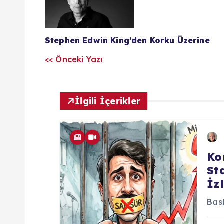
a
z
Stephen Edwin King’den Korku Üzerine
<< Önceki Yazı
ı
l
İlgili İçerikler
a
r
Ko
St
ı
İz
Bask
m