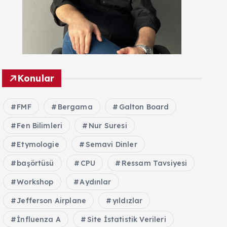
Konular
FMF
Bergama
Galton Board
Fen Bilimleri
Nur Suresi
Etymologie
Semavi Dinler
başörtüsü
CPU
Ressam Tavsiyesi
Workshop
Aydınlar
Jefferson Airplane
yıldızlar
İnfluenza A
Site İstatistik Verileri