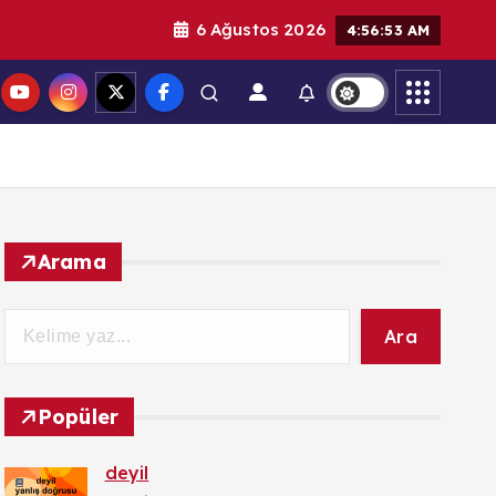
6 Ağustos 2026
4:56:54 AM
Arama
Ara
Popüler
deyil