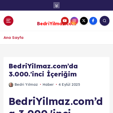
S
k
i
p
BedriYilmaz.com
t
o
c
Ana Sayfa
o
n
t
e
BedriYilmaz.com’da
n
3.000.'inci İçeriğim
t
Bedri Yılmaz
Haber
4 Eylül 2025
BedriYilmaz.com’d