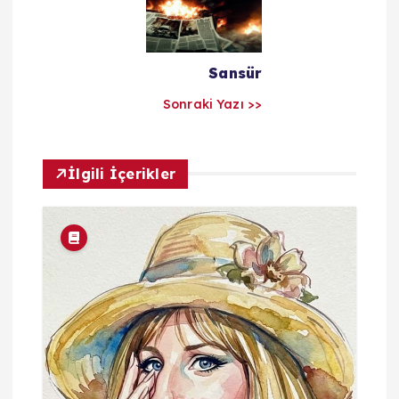
ı
l
Sansür
a
Sonraki Yazı >>
r
ı
İlgili İçerikler
m