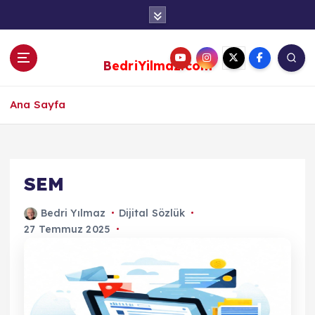
S
k
i
p
BedriYilmaz.com
t
o
c
Ana Sayfa
o
n
t
e
SEM
n
t
Bedri Yılmaz
Dijital Sözlük
27 Temmuz 2025