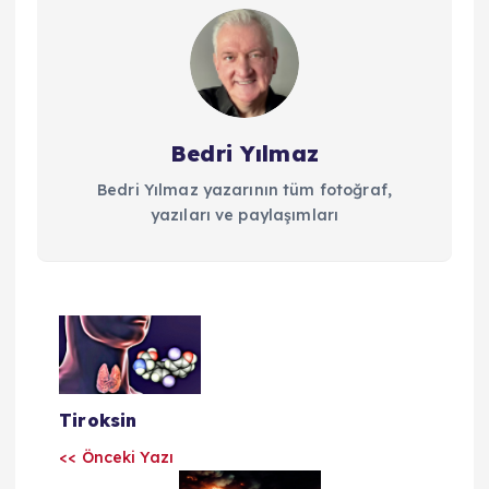
Bedri Yılmaz
Bedri Yılmaz yazarının tüm fotoğraf,
yazıları ve paylaşımları
Y
a
Tiroksin
z
<< Önceki Yazı