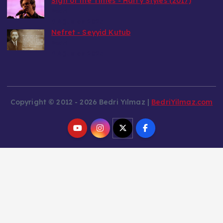
Sign of the Times - Harry Styles (2017)
Bedri
9 Ağustos 2026
Nefret - Seyyid Kutub
Bedri
9 Ağustos 2026
Copyright © 2012 - 2026 Bedri Yılmaz |
BedriYilmaz.com