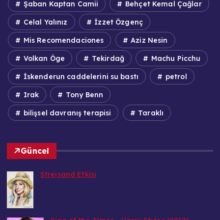
Şaban Kaptan Camii
Behçet Kemal Çağlar
Celal Yalınız
İzzet Özgenç
Mis Recomendaciones
Aziz Nesin
Volkan Öge
Tekirdağ
Machu Picchu
İskenderun caddelerini su bastı
petrol
Irak
Tony Benn
bilişsel davranış terapisi
Taraklı
Güncel
Streisand Etkisi
Bedri
9 Ağustos 2026