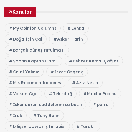
Konular
My Opinion Columns
Lenka
Doğa İçin Çal
Askeri Tarih
parçalı güneş tutulması
Şaban Kaptan Camii
Behçet Kemal Çağlar
Celal Yalınız
İzzet Özgenç
Mis Recomendaciones
Aziz Nesin
Volkan Öge
Tekirdağ
Machu Picchu
İskenderun caddelerini su bastı
petrol
Irak
Tony Benn
bilişsel davranış terapisi
Taraklı