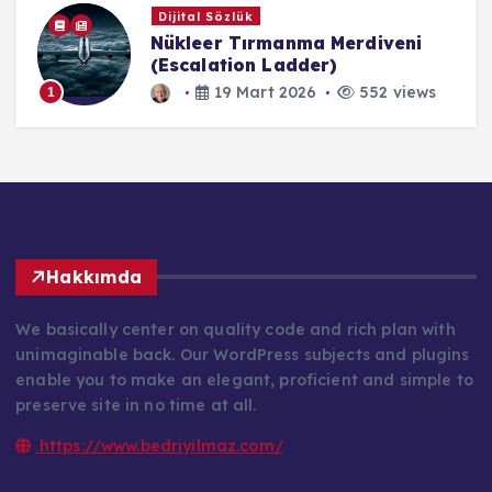
Dijital Sözlük
Nükleer Tırmanma Merdiveni
(Escalation Ladder)
19 Mart 2026
552 views
1
Hakkımda
We basically center on quality code and rich plan with
unimaginable back. Our WordPress subjects and plugins
enable you to make an elegant, proficient and simple to
preserve site in no time at all.
https://www.bedriyilmaz.com/