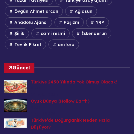
Yazar Tavsiyesi
Türkiye Uzay ajansı
Övgün Ahmet Ercan
Ağlasun
Anadolu Ajansı
Faşizm
YRP
Şiilik
cami resmi
İskenderun
Tevfik Fikret
amfora
Güncel
Türkiye 2450 Yılında Yok Olmuş Olacak!
Bedri
14 Eylül 2026
Oyuk Dünya (Hollow Earth)
Bedri
1 Eylül 2026
Türkiye’de Doğurganlık Neden Hızla
Düşüyor?
Bedri