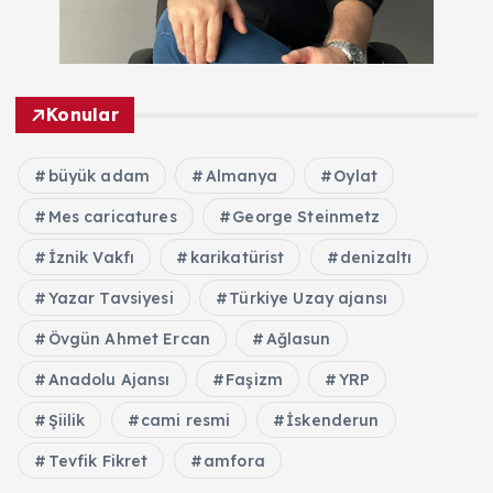
Konular
büyük adam
Almanya
Oylat
Mes caricatures
George Steinmetz
İznik Vakfı
karikatürist
denizaltı
Yazar Tavsiyesi
Türkiye Uzay ajansı
Övgün Ahmet Ercan
Ağlasun
Anadolu Ajansı
Faşizm
YRP
Şiilik
cami resmi
İskenderun
Tevfik Fikret
amfora