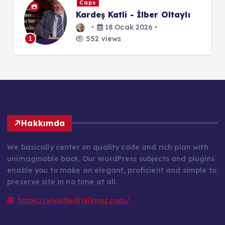
Caps
Kardeş Katli - İlber Oltaylı
?
18 Ocak 2026
552 views
1
1
Hakkımda
We basically center on quality code and rich plan with
unimaginable back. Our WordPress subjects and plugins
enable you to make an elegant, proficient and simple to
preserve site in no time at all.
https://www.bedriyilmaz.com/