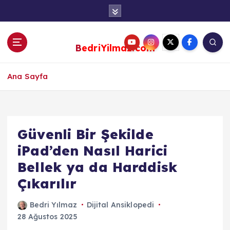
S
k
i
p
BedriYilmaz.com
t
o
c
Ana Sayfa
o
n
t
e
Güvenli Bir Şekilde
n
iPad’den Nasıl Harici
t
Bellek ya da Harddisk
Çıkarılır
Bedri Yılmaz
Dijital Ansiklopedi
28 Ağustos 2025