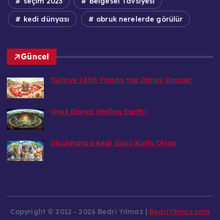
seçim 2023
Belgesel Tavsiyesi
kedi dünyası
obruk nerelerde görülür
Güncel
Türkiye 2450 Yılında Yok Olmuş Olacak!
Bedri
14 Eylül 2026
Oyuk Dünya (Hollow Earth)
Bedri
1 Eylül 2026
Uluslararası Kedi Günü Kutlu Olsun
Bedri
8 Ağustos 2026
Copyright © 2012 - 2026 Bedri Yılmaz |
BedriYilmaz.com