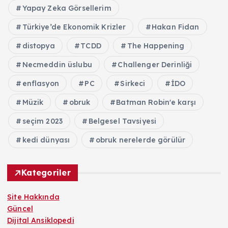
Yapay Zeka Görsellerim
Türkiye’de Ekonomik Krizler
Hakan Fidan
distopya
TCDD
The Happening
Necmeddin üslubu
Challenger Derinliği
enflasyon
PC
Sirkeci
İDO
Müzik
obruk
Batman Robin'e karşı
seçim 2023
Belgesel Tavsiyesi
kedi dünyası
obruk nerelerde görülür
Kategoriler
Site Hakkında
Güncel
Dijital Ansiklopedi