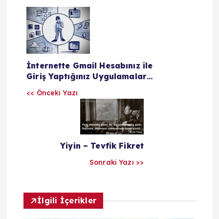
Y
a
z
İnternette Gmail Hesabınız ile
Giriş Yaptığınız Uygulamalar
ı
Listesi
<< Önceki Yazı
l
a
Yiyin – Tevfik Fikret
r
Sonraki Yazı >>
ı
İlgili İçerikler
m