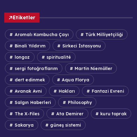
Etiketler
Aromalı Kombucha Çayı
Türk Milliyetçiliği
Binali Yıldırım
Sirkeci İstasyonu
longoz
spiritualité
sergi fotoğraflarım
Martin Niemöller
dert edinmek
Aqua Florya
Avanak Avni
Hakları
Fantazi Evreni
Salgın Haberleri
Philosophy
The X-Files
Ata Demirer
kuru toprak
Sakarya
güneş sistemi