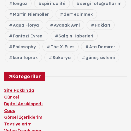
longoz
spiritualité
sergi fotoğraflarım
Martin Niemöller
dert edinmek
Aqua Florya
Avanak Avni
Hakları
Fantazi Evreni
Salgın Haberleri
Philosophy
The X-Files
Ata Demirer
kuru toprak
Sakarya
güneş sistemi
Kategoriler
Site Hakkında
Güncel
Dijital Ansiklopedi
Caps
Görsel İçeriklerim
Tavsiyelerim
Video İçeriklerim