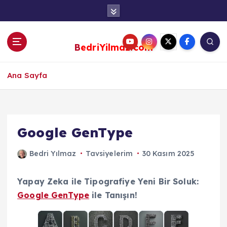
S
k
i
p
BedriYilmaz.com
t
o
c
Ana Sayfa
o
n
t
e
Google GenType
n
t
Bedri Yılmaz
Tavsiyelerim
30 Kasım 2025
Yapay Zeka ile Tipografiye Yeni Bir Soluk:
Google GenType
ile Tanışın!