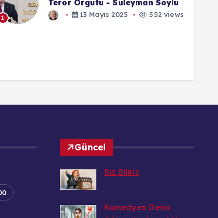
Terör Örgütü - Süleyman Soylu
13 Mayıs 2025
552 views
1
1
Güncel
Biz Biliriz
Bedri
00
7 Ağustos 2026
Komedyen Deniz