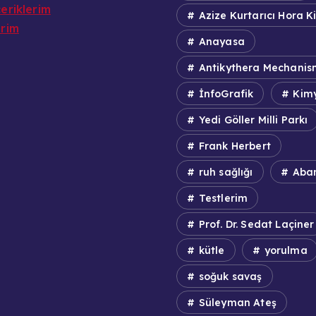
eriklerim
Azize Kurtarıcı Hora Ki
erim
Anayasa
Antikythera Mechanis
İnfoGrafik
Kim
Yedi Göller Milli Parkı
Frank Herbert
ruh sağlığı
Aba
Testlerim
Prof. Dr. Sedat Laçiner
kütle
yorulma
soğuk savaş
Süleyman Ateş