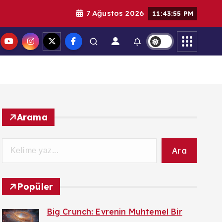
7 Ağustos 2026
11:43:56 PM
Arama
Ara
Popüler
Big Crunch: Evrenin Muhtemel Bir