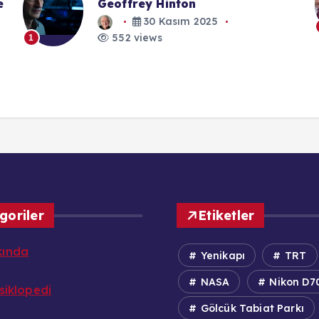
e
Geoffrey Hinton
30 Kasım 2025
552 views
1
goriler
Etiketler
kında
Yenikapı
TRT
NASA
Nikon D7
nsiklopedi
Gölcük Tabiat Parkı