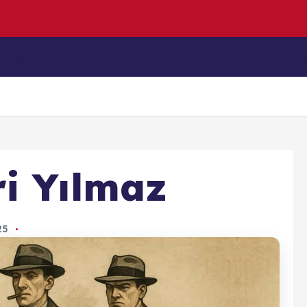
e
n
D
e
n
İçeriklerim
Blog
i Yılmaz
025