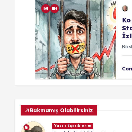
Ko
St
İz
Bask
Con
Bakmamış Olabilirsiniz
Yazılı İçeriklerim