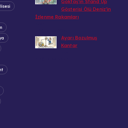
Göktaş’ın Stand Up
lisesi
Gösterisi Ölü Deniz’in
İzlenme Rakamları
Bedri
m
7 Ağustos 2026
Ayarı Bozulmuş
ya
Kantar
Bedri
6 Ağustos 2026
nt