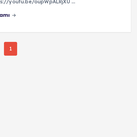
s://youtu.be/oupWpALRjXU ...
vamı
1