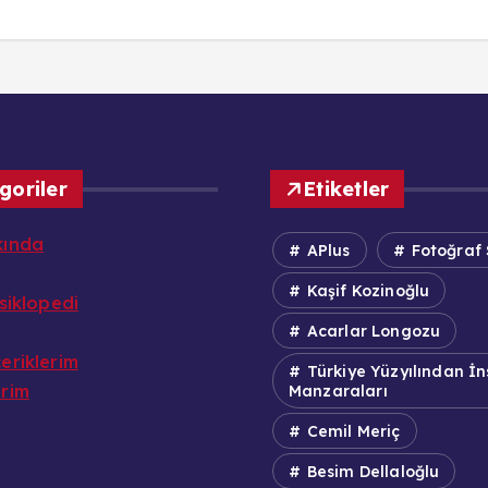
goriler
Etiketler
kında
APlus
Fotoğraf 
Kaşif Kozinoğlu
nsiklopedi
Acarlar Longozu
eriklerim
Türkiye Yüzyılından İ
erim
Manzaraları
Cemil Meriç
Besim Dellaloğlu