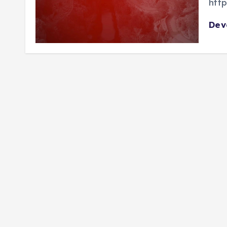
http
De