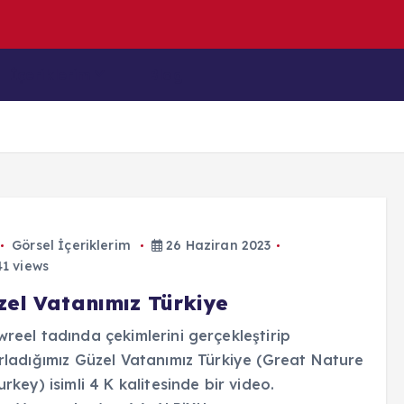
ü
k
C
İçeriklerim
Blog
Görsel İçeriklerim
26 Haziran 2023
1 views
zel Vatanımız Türkiye
reel tadında çekimlerini gerçekleştirip
rladığımız Güzel Vatanımız Türkiye (Great Nature
urkey) isimli 4 K kalitesinde bir video.