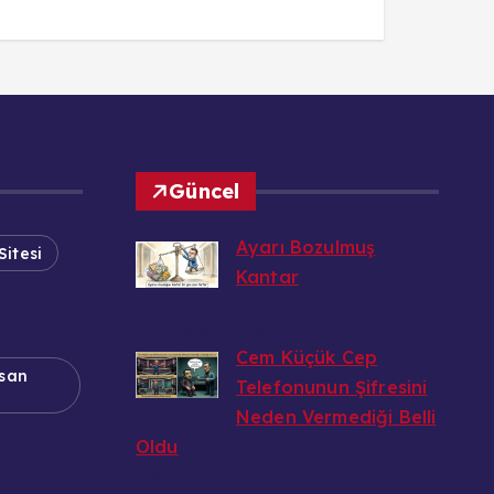
Güncel
Ayarı Bozulmuş
Sitesi
Kantar
Bedri
6 Ağustos 2026
Cem Küçük Cep
nsan
Telefonunun Şifresini
Neden Vermediği Belli
Oldu
Bedri