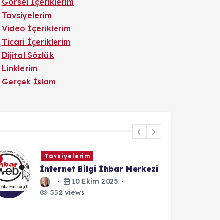
Görsel İçeriklerim
Tavsiyelerim
Video İçeriklerim
Ticari İçeriklerim
Dijital Sözlük
Linklerim
Gerçek İslam
Tavsiyelerim
İnternet Bilgi İhbar Merkezi
10 Ekim 2025
552 views
1