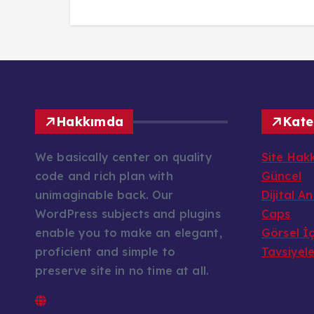
Hakkımda
Kate
We basically center on quality
Site Hak
code and rich plan with
Güncel
unimaginable back. Our
Dijital A
WordPress subjects and plugins
Caps
enable you to make an elegant,
Görsel İç
proficient and simple to
Tavsiyel
preserve site in no time at all.