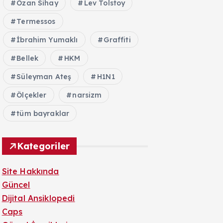
Ozan Sihay
Lev Tolstoy
Termessos
İbrahim Yumaklı
Graffiti
Bellek
HKM
Süleyman Ateş
H1N1
Ölçekler
narsizm
tüm bayraklar
Kategoriler
Site Hakkında
Güncel
Dijital Ansiklopedi
Caps