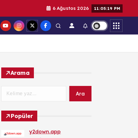
6 Ağustos 2026
11:05:20 PM
Arama
Ara
Popüler
y2down.app