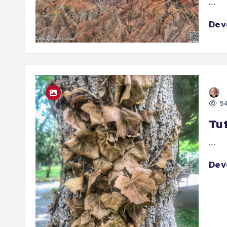
...
De
54
Tu
...
De