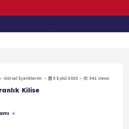
e
n
D
e
İçeriklerim
Blog
Görsel İçeriklerim
5 Eylül 2025
541 views
anlık Kilise
vamı