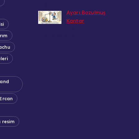
r
7 Ağustos 2026
Ayarı Bozulmuş
Kantar
si
Bedri
6 Ağustos 2026
rım
achu
leri
 and
 Ercan
a resim