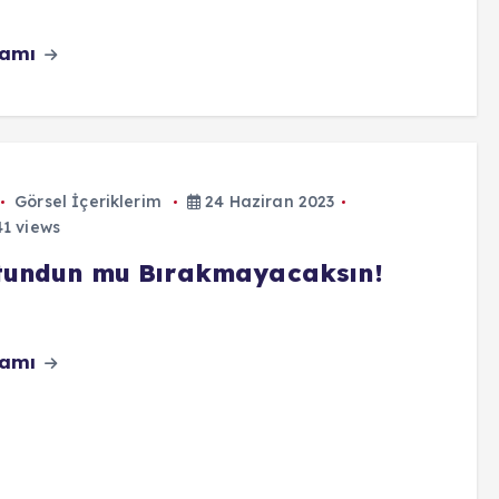
vamı
Görsel İçeriklerim
24 Haziran 2023
1 views
tundun mu Bırakmayacaksın!
vamı