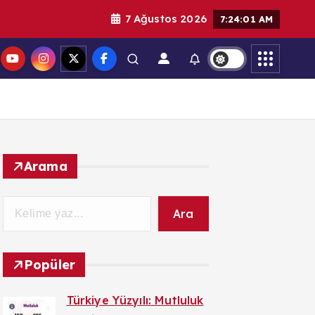
7 Ağustos 2026
7:24:02 AM
Arama
Ara
Popüler
Türkiye Yüzyılı: Mutluluk