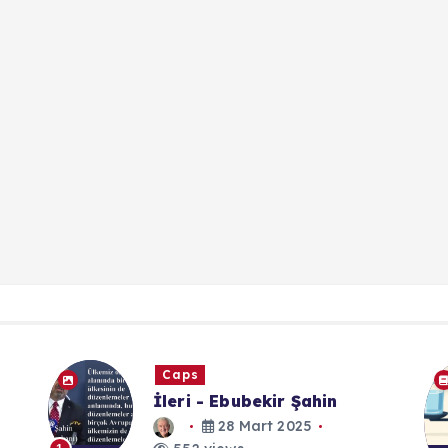
Dijital Sözlük
Değer Paradoksu (Elmas-Su
Paradoksu)
30 Eylül 2025