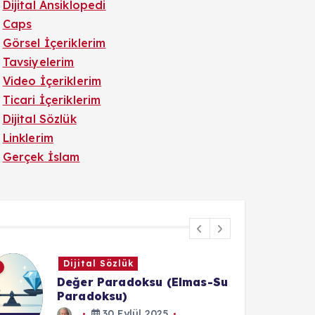
Dijital Ansiklopedi
Caps
Görsel İçeriklerim
Tavsiyelerim
Video İçeriklerim
Ticari İçeriklerim
Dijital Sözlük
Linklerim
Gerçek İslam
Güncel
Bazı YouTuber'ların Mac Mini
M4 Güç Tuşu Hakkındaki
İfadeleri