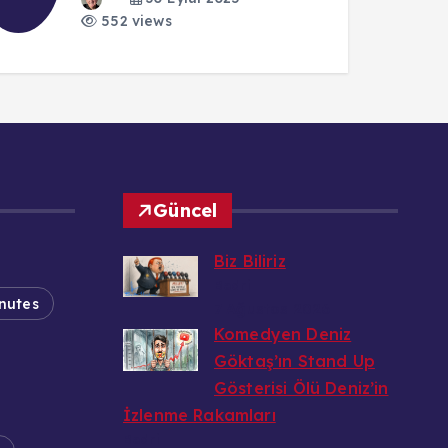
1
11 Aralık 2024
552 views
Güncel
Biz Biliriz
Bedri
nutes
7 Ağustos 2026
Komedyen Deniz
Göktaş’ın Stand Up
Gösterisi Ölü Deniz’in
İzlenme Rakamları
Bedri