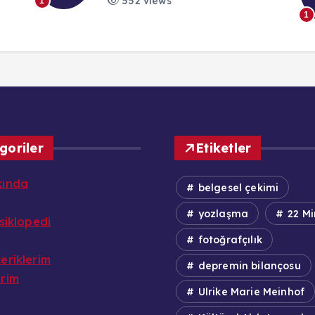
552 views
1
1
goriler
Etiketler
kında
belgesel çekimi
yozlaşma
22 Mi
nsiklopedi
fotoğrafçılık
eriklerim
depremin bilançosu
erim
Ulrike Marie Meinhof