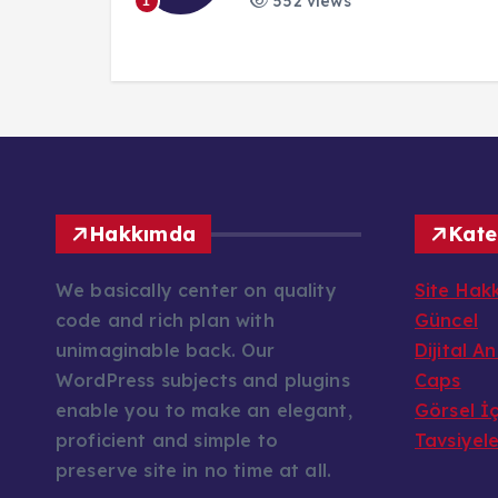
552 views
1
Hakkımda
Kate
We basically center on quality
Site Hak
code and rich plan with
Güncel
unimaginable back. Our
Dijital A
WordPress subjects and plugins
Caps
enable you to make an elegant,
Görsel İç
proficient and simple to
Tavsiyel
preserve site in no time at all.