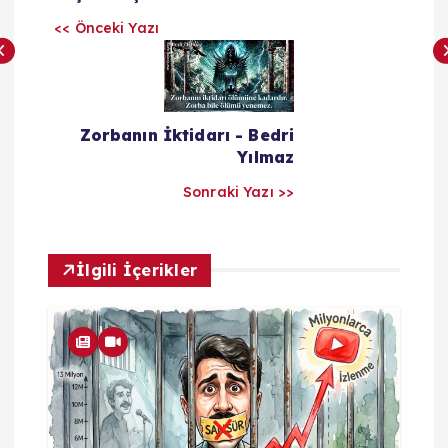
z
<< Önceki Yazı
ı
l
Zorbanın İktidarı - Bedri
a
Yılmaz
Sonraki Yazı >>
r
ı
İlgili İçerikler
m