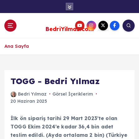
S
k
i
p
BedriYilmaz.com
t
o
c
Ana Sayfa
o
n
t
e
TOGG - Bedri Yılmaz
n
t
Bedri Yılmaz
Görsel İçeriklerim
20 Haziran 2025
İlk ön sipariş tarihi 29 Mart 2023’te olan
TOGG Ekim 2024’e kadar 36,4 bin adet
teslim edildi. (Ayda ortalama 2 bin)
(Türkiye