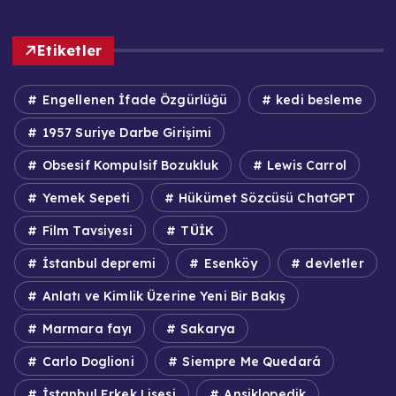
Etiketler
Engellenen İfade Özgürlüğü
kedi besleme
1957 Suriye Darbe Girişimi
Obsesif Kompulsif Bozukluk
Lewis Carrol
Yemek Sepeti
Hükümet Sözcüsü ChatGPT
Film Tavsiyesi
TÜİK
İstanbul depremi
Esenköy
devletler
Anlatı ve Kimlik Üzerine Yeni Bir Bakış
Marmara fayı
Sakarya
Carlo Doglioni
Siempre Me Quedará
İstanbul Erkek Lisesi
Ansiklopedik