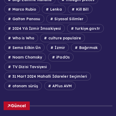
Marco Rubio
Lenka
Kill Bill
Galton Panosu
Siyasal Silimler
2024 Yılı İzmir İmsakiyesi
turkiye.gov.tr
Who is Who
culture populaire
Sema Silkin Ün
İzmir
Bağırmak
Noam Chomsky
iPadOs
TV Dizisi Tavsiyesi
31 Mart 2024 Mahalli İdareler Seçimleri
otonom sürüş
APlus AVM
Güncel