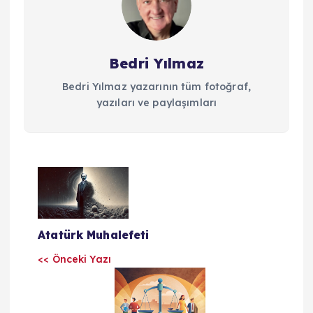
Bedri Yılmaz
Bedri Yılmaz yazarının tüm fotoğraf,
yazıları ve paylaşımları
Y
a
Atatürk Muhalefeti
z
<< Önceki Yazı
ı