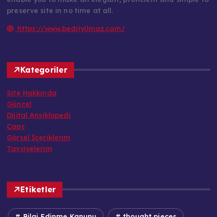
preserve site in no time at all.
https://www.bedriyilmaz.com/
Kategoriler
Site Hakkında
Güncel
Dijital Ansiklopedi
Caps
Görsel İçeriklerim
Tavsiyelerim
Etiketler
Bilgi Edinme Kanunu
thought pieces