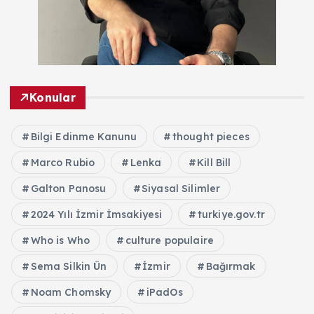
Konular
Bilgi Edinme Kanunu
thought pieces
Marco Rubio
Lenka
Kill Bill
Galton Panosu
Siyasal Silimler
2024 Yılı İzmir İmsakiyesi
turkiye.gov.tr
Who is Who
culture populaire
Sema Silkin Ün
İzmir
Bağırmak
Noam Chomsky
iPadOs