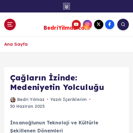
S
k
i
p
BedriYilmaz.com
t
o
c
Ana Sayfa
o
n
t
e
Çağların İzinde:
n
Medeniyetin Yolculuğu
t
Bedri Yılmaz
Yazılı İçeriklerim
30 Haziran 2025
İnsanoğlunun Teknoloji ve Kültürle
Şekillenen Dönemleri