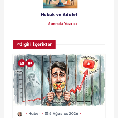
l
a
Hukuk ve Adalet
Sonraki Yazı >>
r
ı
İlgili İçerikler
m
Haber
6 Ağustos 2026