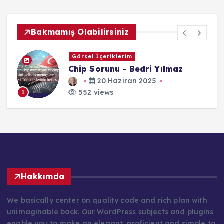
Bakmamış Olabilirsiniz
Görsel İçeriklerim
Chip Sorunu - Bedri Yılmaz
20 Haziran 2025
552 views
1
Hakkımda
We basically center on quality code and rich plan with
unimaginable back. Our WordPress subjects and plugins
enable you to make an elegant, proficient and simple to