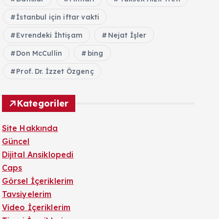
İstanbul için iftar vakti
Evrendeki İhtişam
Nejat İşler
Don McCullin
bing
Prof. Dr. İzzet Özgenç
Kategoriler
Site Hakkında
Güncel
Dijital Ansiklopedi
Caps
Görsel İçeriklerim
Tavsiyelerim
Video İçeriklerim