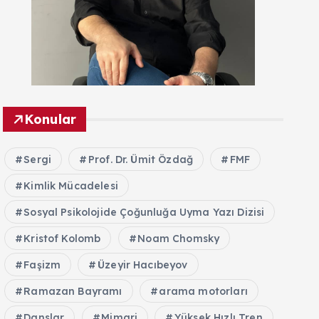
Konular
Sergi
Prof. Dr. Ümit Özdağ
FMF
Kimlik Mücadelesi
Sosyal Psikolojide Çoğunluğa Uyma Yazı Dizisi
Kristof Kolomb
Noam Chomsky
Faşizm
Üzeyir Hacıbeyov
Ramazan Bayramı
arama motorları
Danslar
Mimari
Yüksek Hızlı Tren