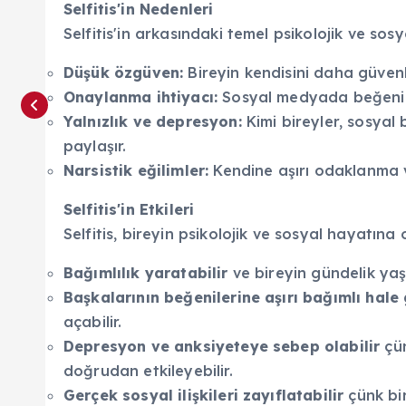
Selfitis'in Nedenleri
Selfitis'in arkasındaki temel psikolojik ve sosy
Düşük özgüven:
Bireyin kendisini daha güvenl
Onaylanma ihtiyacı:
Sosyal medyada beğeni 
Yalnızlık ve depresyon:
Kimi bireyler, sosyal b
paylaşır.
Narsistik eğilimler:
Kendine aşırı odaklanma 
Selfitis'in Etkileri
Selfitis, bireyin psikolojik ve sosyal hayatına 
Bağımlılık yaratabilir
ve bireyin gündelik yaş
Başkalarının beğenilerine aşırı bağımlı hale
açabilir.
Depresyon ve anksiyeteye sebep olabilir
çün
doğrudan etkileyebilir.
Gerçek sosyal ilişkileri zayıflatabilir
çünk bir