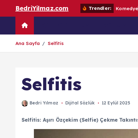
S
BedriYilmaz.com
Trendler:
K
o
m
e
d
y
k
i
Dijital Kütüphane
Güncel
p
t
Ana Sayfa
Selfitis
o
c
o
n
Selfitis
t
e
n
Bedri Yılmaz
Dijital Sözlük
12 Eylül 2025
t
Selfitis: Aşırı Özçekim (Selfie) Çekme Takıntı