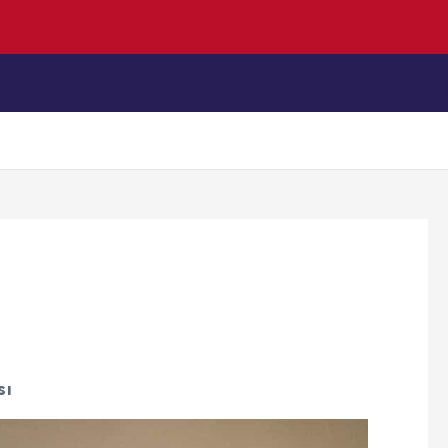
e
n
D
e
n
i
z
İçeriklerim
Blog
sı