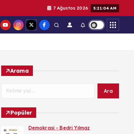
7 Ağustos 2026
5:21:05 AM
Arama
Ara
Popüler
Demokrasi - Bedri Yılmaz