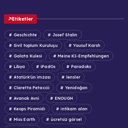
Etiketler
Geschichte
Josef Stalin
Sivil toplum Kuruluşu
Yousuf Karsh
Galata Kulesi
Meine KI-Empfehlungen
Libya
iPadOs
Paradoks
Atatürk'ün imzası
lensler
Claretta Petaccii
Yenidoğan
Avanak Avni
ENOUGH
Keops Piramidi
intikam alan
Miss Earth
ücretsiz görsel