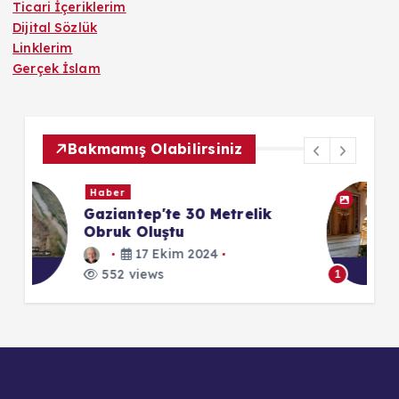
Ticari İçeriklerim
Dijital Sözlük
Linklerim
Gerçek İslam
Bakmamış Olabilirsiniz
Görsel İçeriklerim
Afyonkarahisar - Merkez -
Paşa Camii - 5 Nisan 2024
24 Ekim 2025
552 views
1
1