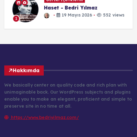
Görsel İçeriklerim
Haset - Bedri Yılmaz
19 Mayıs 2026
552 views
1
Hakkımda
We basically center on quality code and rich plan with
unimaginable back. Our WordPress subjects and plugins
enable you to make an elegant, proficient and simple to
preserve site in no time at all.
https://www.bedriyilmaz.com/