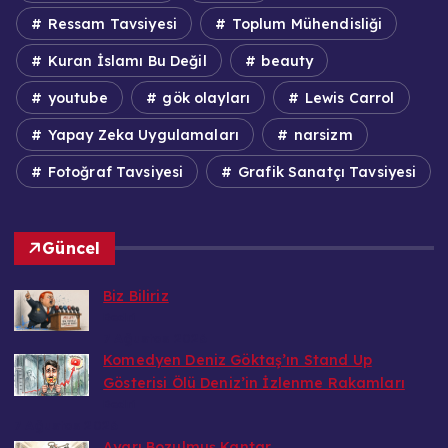
Ressam Tavsiyesi
Toplum Mühendisliği
Kuran İslamı Bu Değil
beauty
youtube
gök olayları
Lewis Carrol
Yapay Zeka Uygulamaları
narsizm
Fotoğraf Tavsiyesi
Grafik Sanatçı Tavsiyesi
Güncel
Biz Biliriz
Bedri
7 Ağustos 2026
Komedyen Deniz Göktaş’ın Stand Up
Gösterisi Ölü Deniz’in İzlenme Rakamları
Bedri
7 Ağustos 2026
Ayarı Bozulmuş Kantar