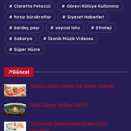
Claretta Petaccii
Görevi Kötüye Kullanma
hırsız bürokratlar
Siyaset Haberleri
kardeş payı
sayısal loto
Strateji
Sakarya
İkonik Müzik Videosu
Süper Hücre
Güncel
Türkiye 2450 Yılında Yok Olmuş Olacak!
Bedri
14 Eylül 2026
Oyuk Dünya (Hollow Earth)
Bedri
1 Eylül 2026
Türkiye’de Doğurganlık Neden Hızla
Düşüyor?