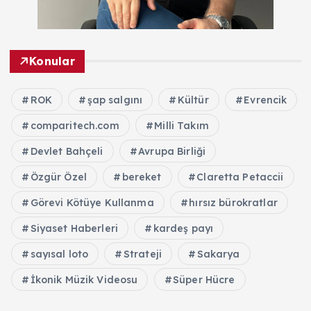
Konular
ROK
şap salgını
Kültür
Evrencik
comparitech.com
Milli Takım
Devlet Bahçeli
Avrupa Birliği
Özgür Özel
bereket
Claretta Petaccii
Görevi Kötüye Kullanma
hırsız bürokratlar
Siyaset Haberleri
kardeş payı
sayısal loto
Strateji
Sakarya
İkonik Müzik Videosu
Süper Hücre