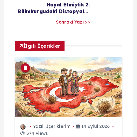
a
Hayal Etmiştik 2:
Bilimkurgudaki Distopyalar
r
ve Günümüz
Sonraki Yazı >>
ı
İlgili İçerikler
m
Yazılı İçeriklerim
14 Eylül 2026
574 views