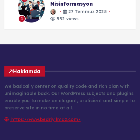
Misinformasyon
27 Temmuz 2025
552 views
1
Hakkımda
We basically center on quality code and rich plan with
unimaginable back. Our WordPress subjects and plugins
enable you to make an elegant, proficient and simple to
preserve site in no time at all.
https://www.bedriyilmaz.com/