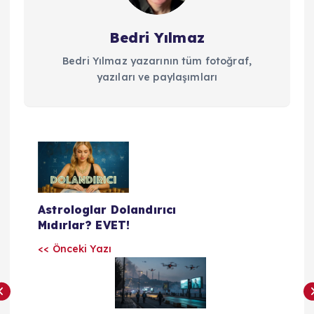
Bedri Yılmaz
Bedri Yılmaz yazarının tüm fotoğraf,
yazıları ve paylaşımları
Y
a
Astrologlar Dolandırıcı
z
Mıdırlar? EVET!
<< Önceki Yazı
ı
l