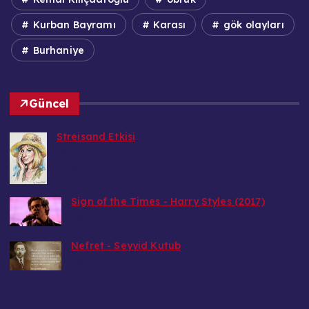
Kurban Bayramı
Karası
gök olayları
Burhaniye
Güncel
Streisand Etkisi
Bedri
9 Ağustos 2026
Sign of the Times - Harry Styles (2017)
Bedri
9 Ağustos 2026
Nefret - Seyyid Kutub
Bedri
9 Ağustos 2026