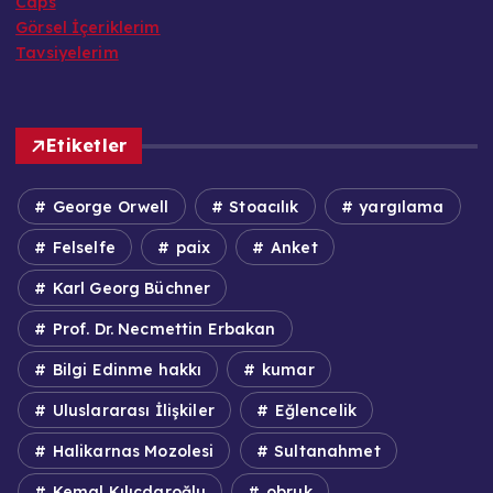
Caps
Görsel İçeriklerim
Tavsiyelerim
Etiketler
George Orwell
Stoacılık
yargılama
Felselfe
paix
Anket
Karl Georg Büchner
Prof. Dr. Necmettin Erbakan
Bilgi Edinme hakkı
kumar
Uluslararası İlişkiler
Eğlencelik
Halikarnas Mozolesi
Sultanahmet
Kemal Kılıçdaroğlu
obruk