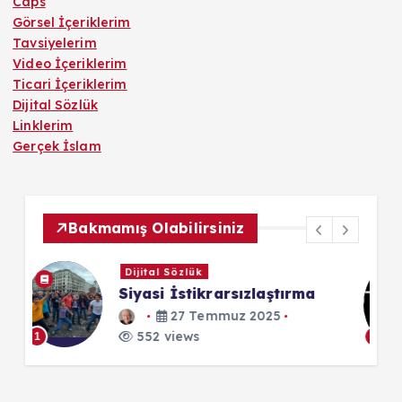
Caps
Görsel İçeriklerim
Tavsiyelerim
Video İçeriklerim
Ticari İçeriklerim
Dijital Sözlük
Linklerim
Gerçek İslam
Bakmamış Olabilirsiniz
Tavsiyelerim
fotopedi.org
10 Ekim 2025
552 views
1
1