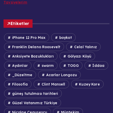
Tavsiyelerim
Etiketler
iPhone 12 Pro Max
boykot
Franklin Delano Roosevelt
Celal Yalınız
Anksiyete Bozuklukları
Gölyazı Köyü
Aydınlar
swarm
TOGG
İddaa
_Düzeltme
Acarlar Longozu
Filosofía
Clint Mansell
Kuzey Kore
güneş tutulması tarihleri
Güzel Vatanımız Türkiye
Nicolae Ceausescu
Müntekim