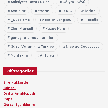
Anksiyete Bozuklukları
Gölyazı Köyü
Aydınlar
swarm
TOGG
İddaa
_Düzeltme
Acarlar Longozu
Filosofía
Clint Mansell
Kuzey Kore
güneş tutulması tarihleri
Güzel Vatanımız Türkiye
Nicolae Ceausescu
Müntekim
Antalya
Kategoriler
Site Hakkında
Güncel
Dijital Ansiklopedi
Caps
Görsel İçeriklerim