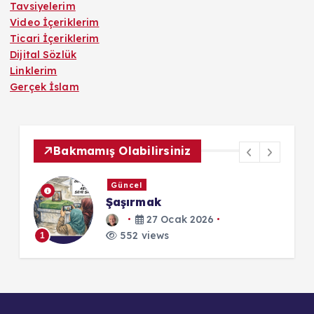
Tavsiyelerim
Video İçeriklerim
Ticari İçeriklerim
Dijital Sözlük
Linklerim
Gerçek İslam
Bakmamış Olabilirsiniz
Güncel
Şaşırmak
r:
27 Ocak 2026
552 views
1
1