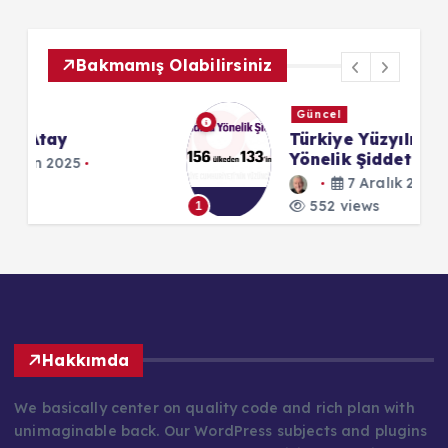
Bakmamış Olabilirsiniz
Güncel
Türkiye Yüzyılı: Kadına
Yönelik Şiddet
7 Aralık 2023
1
552 views
1
Hakkımda
We basically center on quality code and rich plan with
unimaginable back. Our WordPress subjects and plugins