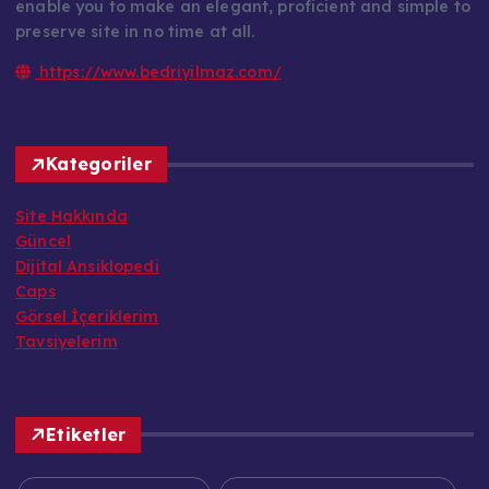
enable you to make an elegant, proficient and simple to
preserve site in no time at all.
https://www.bedriyilmaz.com/
Kategoriler
Site Hakkında
Güncel
Dijital Ansiklopedi
Caps
Görsel İçeriklerim
Tavsiyelerim
Etiketler