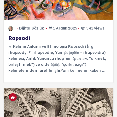
Dijital Sözlük
1 Aralık 2025
541 views
Rapsodi
🔹 Kelime Anlamı ve Etimolojisi Rapsodi (İng.
rhapsody, Fr. rhapsodie, Yun. ῥαψῳδία – rhapsōidia)
kelimesi, Antik Yunanca rhaptein (ραπτειν: “dikmek,
birleştirmek”) ve ōidē (ᾠδή: “şarkı, ezgi”)
kelimelerinden türetilmiştir.Yani kelimenin köken ...