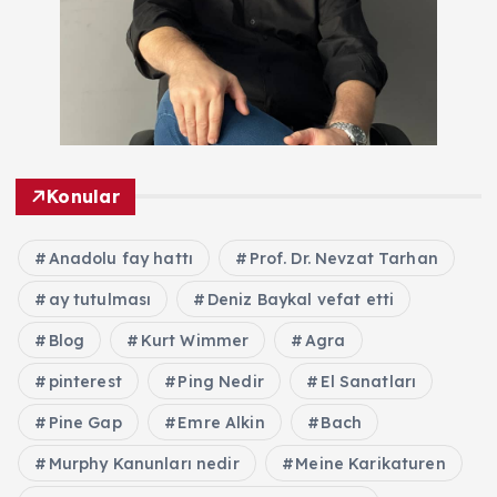
Konular
Anadolu fay hattı
Prof. Dr. Nevzat Tarhan
ay tutulması
Deniz Baykal vefat etti
Blog
Kurt Wimmer
Agra
pinterest
Ping Nedir
El Sanatları
Pine Gap
Emre Alkin
Bach
Murphy Kanunları nedir
Meine Karikaturen