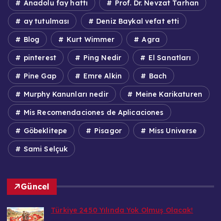
Anadolu fay hattı
Prof. Dr. Nevzat Tarhan
ay tutulması
Deniz Baykal vefat etti
Blog
Kurt Wimmer
Agra
pinterest
Ping Nedir
El Sanatları
Pine Gap
Emre Alkin
Bach
Murphy Kanunları nedir
Meine Karikaturen
Mis Recomendaciones de Aplicaciones
Göbeklitepe
Pisagor
Miss Universe
Sami Selçuk
Güncel
Türkiye 2450 Yılında Yok Olmuş Olacak!