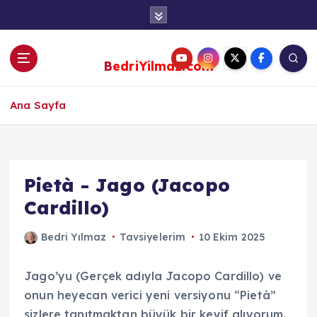
S
k
i
p
BedriYilmaz.com
t
o
c
Ana Sayfa
o
n
t
e
Pietà - Jago (Jacopo
n
Cardillo)
t
Bedri Yılmaz
Tavsiyelerim
10 Ekim 2025
Jago’yu (Gerçek adıyla Jacopo Cardillo) ve
onun heyecan verici yeni versiyonu “Pietà”
sizlere tanıtmaktan büyük bir keyif alıyorum.