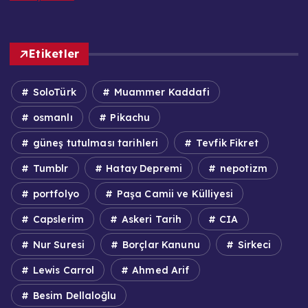
Etiketler
SoloTürk
Muammer Kaddafi
osmanlı
Pikachu
güneş tutulması tarihleri
Tevfik Fikret
Tumblr
Hatay Depremi
nepotizm
portfolyo
Paşa Camii ve Külliyesi
Capslerim
Askeri Tarih
CIA
Nur Suresi
Borçlar Kanunu
Sirkeci
Lewis Carrol
Ahmed Arif
Besim Dellaloğlu