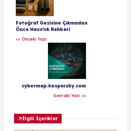
a
z
Fotoğraf Gezisine Çıkmadan
Önce Hazırlık Rehberi
ı
<< Önceki Yazı
l
a
r
cybermap.kaspersky.com
ı
Sonraki Yazı >>
m
İlgili İçerikler