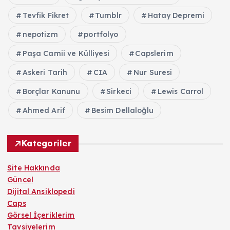
Tevfik Fikret
Tumblr
Hatay Depremi
nepotizm
portfolyo
Paşa Camii ve Külliyesi
Capslerim
Askeri Tarih
CIA
Nur Suresi
Borçlar Kanunu
Sirkeci
Lewis Carrol
Ahmed Arif
Besim Dellaloğlu
Kategoriler
Site Hakkında
Güncel
Dijital Ansiklopedi
Caps
Görsel İçeriklerim
Tavsiyelerim