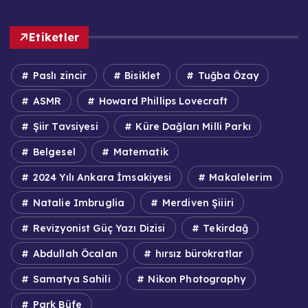
Etiketler
Paslı zincir
Bisiklet
Tuğba Özay
ASMR
Howard Phillips Lovecraft
Şiir Tavsiyesi
Küre Dağları Milli Parkı
Belgesel
Matematik
2024 Yılı Ankara İmsakiyesi
Makalelerim
Natalie Imbruglia
Merdiven Şiiiri
Revizyonist Güç Yazı Dizisi
Tekirdağ
Abdullah Öcalan
hırsız bürokratlar
Samatya Sahili
Nikon Photography
Park Büfe