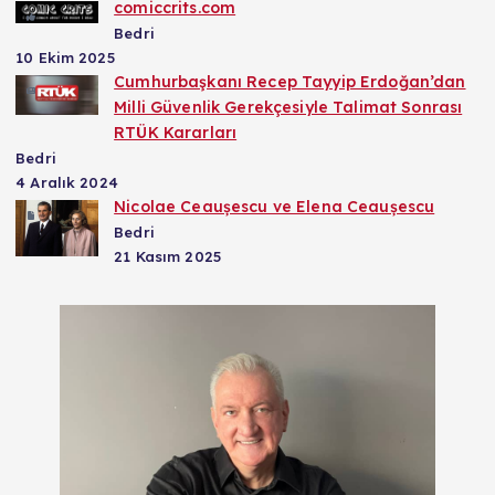
comiccrits.com
Bedri
10 Ekim 2025
Cumhurbaşkanı Recep Tayyip Erdoğan’dan
Milli Güvenlik Gerekçesiyle Talimat Sonrası
RTÜK Kararları
Bedri
4 Aralık 2024
Nicolae Ceaușescu ve Elena Ceaușescu
Bedri
21 Kasım 2025