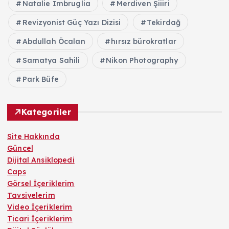
Natalie Imbruglia
Merdiven Şiiiri
Revizyonist Güç Yazı Dizisi
Tekirdağ
Abdullah Öcalan
hırsız bürokratlar
Samatya Sahili
Nikon Photography
Park Büfe
Kategoriler
Site Hakkında
Güncel
Dijital Ansiklopedi
Caps
Görsel İçeriklerim
Tavsiyelerim
Video İçeriklerim
Ticari İçeriklerim