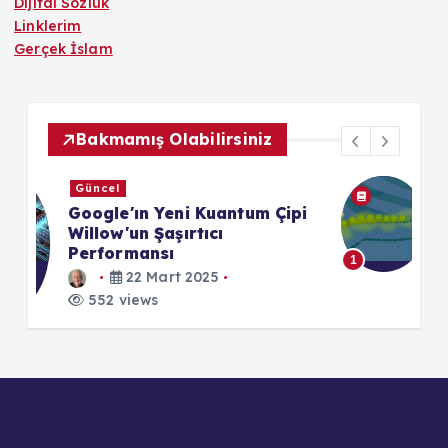
Dijital Sözlük
Linklerim
Gerçek İslam
Bakmamış Olabilirsiniz
Dijital Sözlük
pi
Kanser Evreleri
27 Temmuz 2025
552 views
1
1
Hakkımda