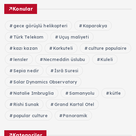
Konular
gece görüşlü helikopteri
Kaparokya
Türk Telekom
Uçuş maliyeti
kazı kazan
Korkuteli
culture populaire
lensler
Necmeddin üslubu
Kuleli
Sepia nedir
İsrâ Suresi
Solar Dynamics Observatory
Natalie Imbruglia
Samanyolu
kütle
Rishi Sunak
Grand Kartal Otel
popular culture
Panoramik
Kategoriler