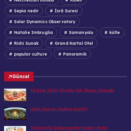
Sepia nedir
İsrâ Suresi
Solar Dynamics Observatory
Natalie Imbruglia
Samanyolu
kütle
Rishi Sunak
Grand Kartal Otel
popular culture
Panoramik
Güncel
Türkiye 2450 Yılında Yok Olmuş Olacak!
Bedri
14 Eylül 2026
Oyuk Dünya (Hollow Earth)
Bedri
1 Eylül 2026
Türkiye’de Doğurganlık Neden Hızla