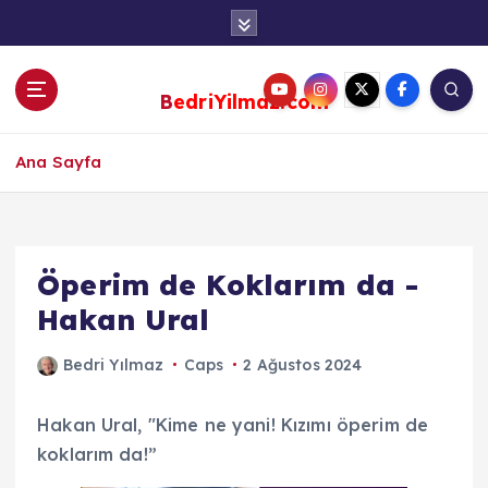
S
k
i
p
BedriYilmaz.com
t
o
c
Ana Sayfa
o
n
t
e
Öperim de Koklarım da -
n
Hakan Ural
t
Bedri Yılmaz
Caps
2 Ağustos 2024
Hakan Ural, "Kime ne yani! Kızımı öperim de
koklarım da!”