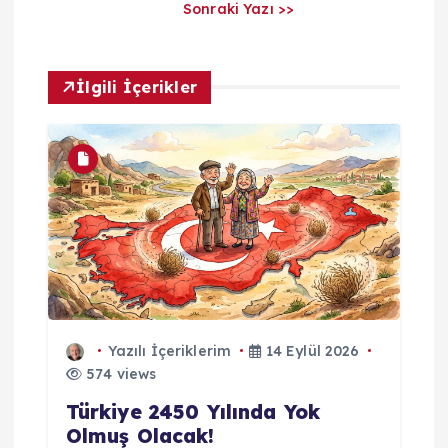
r
Sonraki Yazı >>
ı
İlgili İçerikler
m
Yazılı İçeriklerim
14 Eylül 2026
574 views
Türkiye 2450 Yılında Yok
Olmuş Olacak!