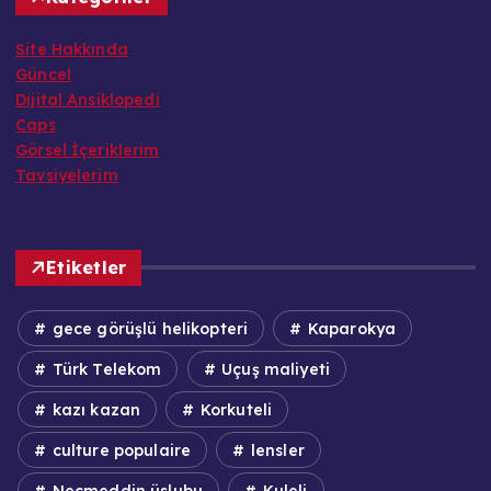
Site Hakkında
Güncel
Dijital Ansiklopedi
Caps
Görsel İçeriklerim
Tavsiyelerim
Etiketler
gece görüşlü helikopteri
Kaparokya
Türk Telekom
Uçuş maliyeti
kazı kazan
Korkuteli
culture populaire
lensler
Necmeddin üslubu
Kuleli