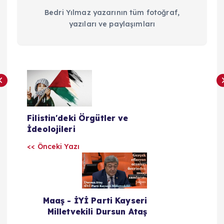
Bedri Yılmaz yazarının tüm fotoğraf,
yazıları ve paylaşımları
Y
a
Filistin'deki Örgütler ve
z
İdeolojileri
<< Önceki Yazı
ı
l
a
Maaş - İYİ Parti Kayseri
Milletvekili Dursun Ataş