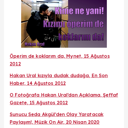
Öperim de koklarım da, Mynet, 15 Ağustos
2012
Hakan Ural kızıyla dudak dudağa, En Son
Haber, 14 Ağustos 2012
O Fotoğrafa Hakan Ural’dan Açıklama, Şeffaf
Gazete, 15 Ağustos 2012
Sunucu Seda Akgül’den Olay Yaratacak
Paylaşım!, Müzik On Air, 20 Nisan 2020