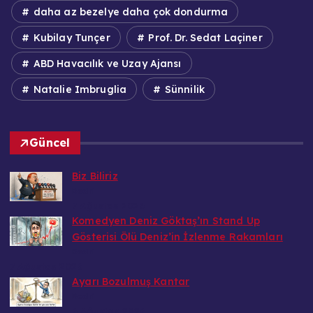
daha az bezelye daha çok dondurma
Kubilay Tunçer
Prof. Dr. Sedat Laçiner
ABD Havacılık ve Uzay Ajansı
Natalie Imbruglia
Sünnilik
Güncel
Biz Biliriz
Bedri
7 Ağustos 2026
Komedyen Deniz Göktaş’ın Stand Up
Gösterisi Ölü Deniz’in İzlenme Rakamları
Bedri
7 Ağustos 2026
Ayarı Bozulmuş Kantar
Bedri
6 Ağustos 2026