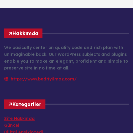
Hakkımda
We basically center on quality code and rich plan with
unimaginable back. Our WordPress subjects and plugins
enable you to make an elegant, proficient and simple to
preserve site in no time at all.
https://www.bedriyilmaz.com/
Kategoriler
Site Hakkında
Güncel
Dijital Ansiklopedi