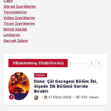
Caps
Görsel İçeriklerim
Tavsiyelerim
Video İçeriklerim
Ticari İçeriklerim
Dijital Sözlük
Linklerim
Gerçek İslam
Bakmamış Olabilirsiniz
Haber
o
Dune: Çöl Gezegeni Bölüm İki,
Gişede İlk Bölümü Geride
Bıraktı
17 Ekim 2024
552 views
1