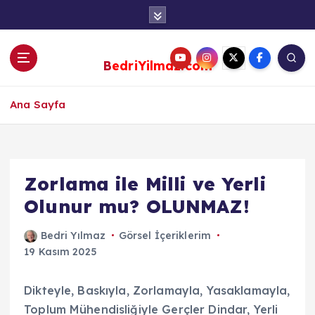
S
k
i
p
BedriYilmaz.com
t
o
c
Ana Sayfa
o
n
t
e
Zorlama ile Milli ve Yerli
n
Olunur mu? OLUNMAZ!
t
Bedri Yılmaz
Görsel İçeriklerim
19 Kasım 2025
Dikteyle, Baskıyla, Zorlamayla, Yasaklamayla,
Toplum Mühendisliğiyle Gerçler Dindar, Yerli