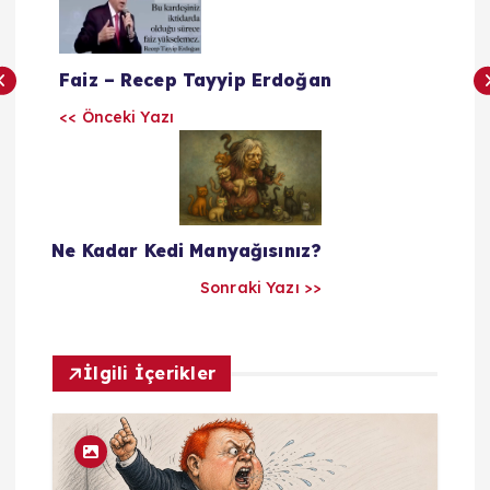
a
Faiz – Recep Tayyip Erdoğan
z
<< Önceki Yazı
ı
l
Ne Kadar Kedi Manyağısınız?
a
Sonraki Yazı >>
r
ı
İlgili İçerikler
m