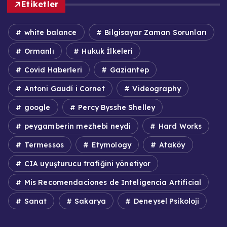
Etiketler
white balance
Bilgisayar Zaman Sorunları
Ormanlı
Hukuk İlkeleri
Covid Haberleri
Gaziantep
Antoni Gaudí i Cornet
Videography
google
Percy Bysshe Shelley
peygamberin mezhebi neydi
Hard Works
Termessos
Etymology
Ataköy
CIA uyuşturucu trafiğini yönetiyor
Mis Recomendaciones de Inteligencia Artificial
Sanat
Sakarya
Deneysel Psikoloji