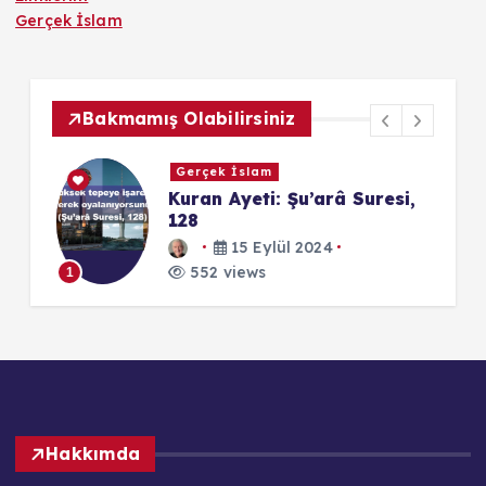
Gerçek İslam
Bakmamış Olabilirsiniz
Gerçek İslam
Kuran Ayeti: Şu’arâ Suresi,
z?
128
15 Eylül 2024
1
552 views
1
Hakkımda